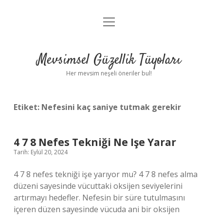
menüyü
Anasayfa
aç
Gizlilik Politikası
Mevsimsel Güzellik Tüyoları
Yasal Uyarı
Her mevsim neşeli öneriler bul!
Hakkımızda
Etiket:
Nefesini kaç saniye tutmak gerekir
4 7 8 Nefes Tekniği Ne Işe Yarar
Tarih: Eylül 20, 2024
4 7 8 nefes tekniği işe yarıyor mu? 4 7 8 nefes alma
düzeni sayesinde vücuttaki oksijen seviyelerini
artırmayı hedefler. Nefesin bir süre tutulmasını
içeren düzen sayesinde vücuda ani bir oksijen