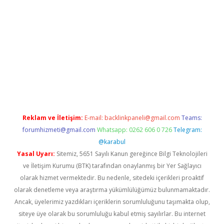
la giriş
betexper.xyz
elexbet en iyi bahis sitesi
Reklam ve İletişim:
E-mail:
backlinkpaneli@gmail.com
Teams:
forumhizmeti@gmail.com
Whatsapp: 0262 606 0 726
Telegram:
@karabul
Yasal Uyarı:
Sitemiz, 5651 Sayılı Kanun gereğince Bilgi Teknolojileri
ve İletişim Kurumu (BTK) tarafından onaylanmış bir Yer Sağlayıcı
olarak hizmet vermektedir. Bu nedenle, sitedeki içerikleri proaktif
olarak denetleme veya araştırma yükümlülüğümüz bulunmamaktadır.
Ancak, üyelerimiz yazdıkları içeriklerin sorumluluğunu taşımakta olup,
siteye üye olarak bu sorumluluğu kabul etmiş sayılırlar. Bu internet