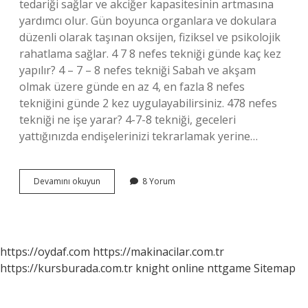
tedariği sağlar ve akciğer kapasitesinin artmasına
yardımcı olur. Gün boyunca organlara ve dokulara
düzenli olarak taşınan oksijen, fiziksel ve psikolojik
rahatlama sağlar. 4 7 8 nefes tekniği günde kaç kez
yapılır? 4 – 7 – 8 nefes tekniği Sabah ve akşam
olmak üzere günde en az 4, en fazla 8 nefes
tekniğini günde 2 kez uygulayabilirsiniz. 478 nefes
tekniği ne işe yarar? 4-7-8 tekniği, geceleri
yattığınızda endişelerinizi tekrarlamak yerine…
4
Devamını okuyun
8 Yorum
7
8
Nefes
Tekniği
Ne
https://oydaf.com
https://makinacilar.com.tr
Işe
https://kursburada.com.tr
knight online
nttgame
Sitemap
Yarar