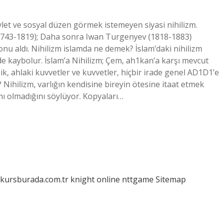
evlet ve sosyal düzen görmek istemeyen siyasi nihilizm.
i (1743-1819); Daha sonra Iwan Turgenyev (1818-1883)
onu aldı. Nihilizm islamda ne demek? İslam’daki nihilizm
de kaybolur. İslam’a Nihilizm; Çem, ah1kan’a karşı mevcut
ik, ahlaki kuvvetler ve kuvvetler, hiçbir irade genel AD1D1’e
Nihilizm, varlığın kendisine bireyin ötesine itaat etmek
ı olmadığını söylüyor. Kopyaları…
/kursburada.com.tr
knight online
nttgame
Sitemap