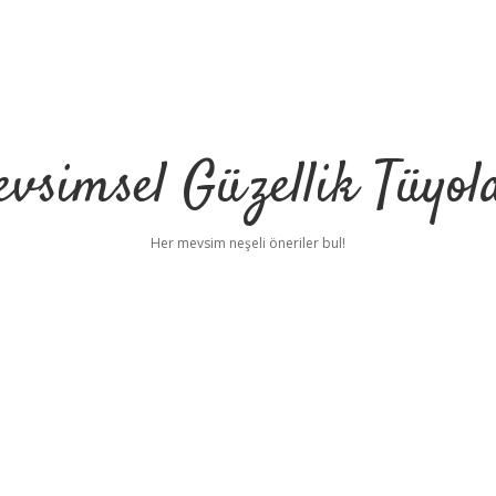
vsimsel Güzellik Tüyol
Her mevsim neşeli öneriler bul!