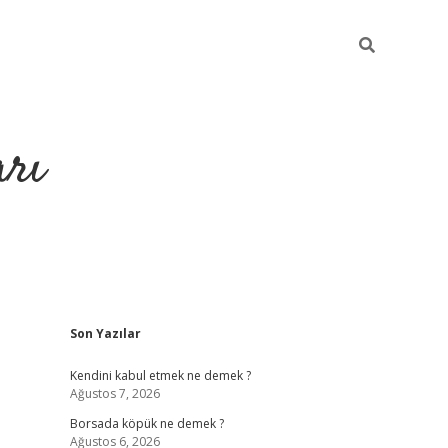
arı
Sidebar
Son Yazılar
betci
hiltonbet giriş
ilbet giriş yap
ilbet.online
piabella giriş
be
Kendini kabul etmek ne demek ?
Ağustos 7, 2026
Borsada köpük ne demek ?
Ağustos 6, 2026