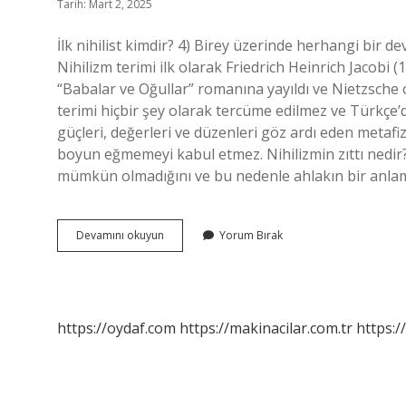
Tarih: Mart 2, 2025
İlk nihilist kimdir? 4) Birey üzerinde herhangi bir d
Nihilizm terimi ilk olarak Friedrich Heinrich Jacob
“Babalar ve Oğullar” romanına yayıldı ve Nietzsche 
terimi hiçbir şey olarak tercüme edilmez ve Türkçe’
güçleri, değerleri ve düzenleri göz ardı eden metafiz
boyun eğmemeyi kabul etmez. Nihilizmin zıttı nedir? 
mümkün olmadığını ve bu nedenle ahlakın bir anlam
Nihilizm
Devamını okuyun
Yorum Bırak
Neye
Inanır
https://oydaf.com
https://makinacilar.com.tr
https:/