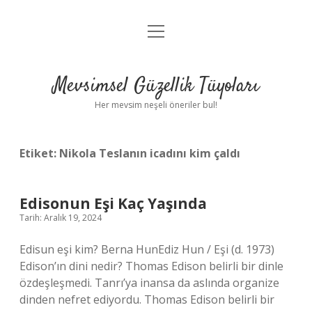
menüyü
Anasayfa
aç
Gizlilik Politikası
Mevsimsel Güzellik Tüyoları
Yasal Uyarı
Her mevsim neşeli öneriler bul!
Hakkımızda
Etiket:
Nikola Teslanın icadını kim çaldı
Edisonun Eşi Kaç Yaşında
Tarih: Aralık 19, 2024
Edisun eşi kim? Berna HunEdiz Hun / Eşi (d. 1973)
Edison’ın dini nedir? Thomas Edison belirli bir dinle
özdeşleşmedi. Tanrı’ya inansa da aslında organize
dinden nefret ediyordu. Thomas Edison belirli bir