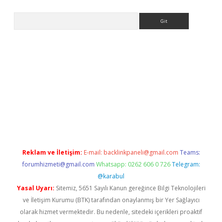
Arama
la giriş
betexper.xyz
elexbet en iyi bahis sitesi
Reklam ve İletişim:
E-mail:
backlinkpaneli@gmail.com
Teams:
forumhizmeti@gmail.com
Whatsapp: 0262 606 0 726
Telegram:
@karabul
Yasal Uyarı:
Sitemiz, 5651 Sayılı Kanun gereğince Bilgi Teknolojileri
ve İletişim Kurumu (BTK) tarafından onaylanmış bir Yer Sağlayıcı
olarak hizmet vermektedir. Bu nedenle, sitedeki içerikleri proaktif