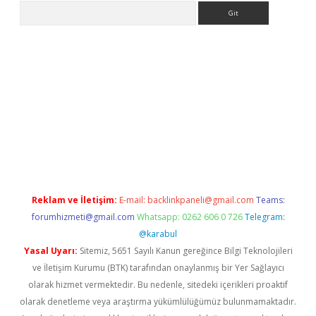
Arama
lla giriş
betexper.xyz
elexbet en iyi bahis sitesi
Reklam ve İletişim:
E-mail:
backlinkpaneli@gmail.com
Teams:
forumhizmeti@gmail.com
Whatsapp: 0262 606 0 726
Telegram:
@karabul
Yasal Uyarı:
Sitemiz, 5651 Sayılı Kanun gereğince Bilgi Teknolojileri
ve İletişim Kurumu (BTK) tarafından onaylanmış bir Yer Sağlayıcı
olarak hizmet vermektedir. Bu nedenle, sitedeki içerikleri proaktif
olarak denetleme veya araştırma yükümlülüğümüz bulunmamaktadır.