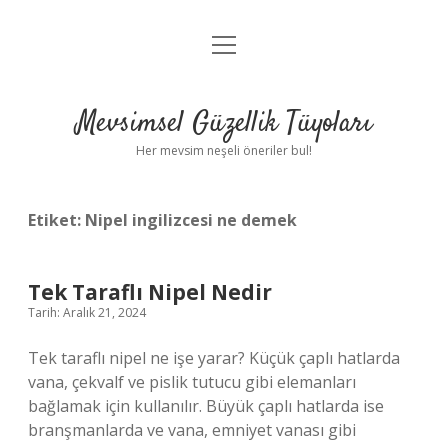
menüyü
Anasayfa
aç
Gizlilik Politikası
Mevsimsel Güzellik Tüyoları
Yasal Uyarı
Her mevsim neşeli öneriler bul!
Hakkımızda
Etiket:
Nipel ingilizcesi ne demek
Tek Taraflı Nipel Nedir
Tarih: Aralık 21, 2024
Tek taraflı nipel ne işe yarar? Küçük çaplı hatlarda
vana, çekvalf ve pislik tutucu gibi elemanları
bağlamak için kullanılır. Büyük çaplı hatlarda ise
branşmanlarda ve vana, emniyet vanası gibi