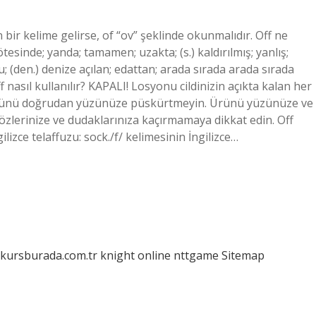
 bir kelime gelirse, of “ov” şeklinde okunmalıdır. Off ne
, ötesinde; yanda; tamamen; uzakta; (s.) kaldırılmış; yanlış;
 (den.) denize açılan; edattan; arada sırada arada sırada
ff nasıl kullanılır? KAPALI! Losyonu cildinizin açıkta kalan her
. Ürünü doğrudan yüzünüze püskürtmeyin. Ürünü yüzünüze ve
zlerinize ve dudaklarınıza kaçırmamaya dikkat edin. Off
ilizce telaffuzu: sock./f/ kelimesinin İngilizce…
/kursburada.com.tr
knight online
nttgame
Sitemap