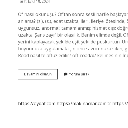
Tarih: Eylül 18, 2024
Of nasıl okunuşu? Of’tan sonra sesli harfle başlayan
anlama? (z.), (s.), edat uzakta; ileri, ileriye; ötesinde
uygunsuz, anormal; tamamlanmış; hizmet dışı; doğru;
uzakta. Şans zayıf bir olasılık. Benim elimde değil. O
yerini kaplayacak şekilde eşit şekilde püskürtün
boynunuza uygulamak için önce avucunuza sıkın, gö
Road nasıl telaffuz edilir? off-road/ɒ/ kelimesinin İng
Off
Devamını okuyun
Yorum Bırak
Nasıl
Okunur
https://oydaf.com
https://makinacilar.com.tr
https:/