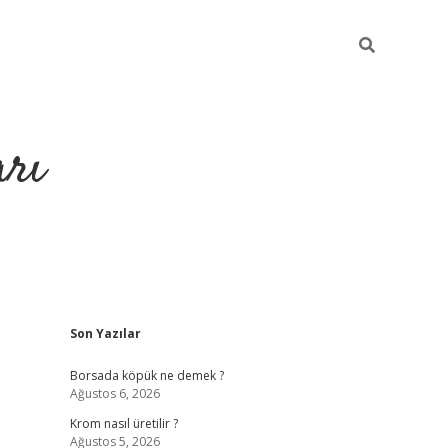
arı
Sidebar
Son Yazılar
betci
hiltonbet giriş
ilbet giriş yap
ilbet.online
piabella giriş
b
Borsada köpük ne demek ?
Ağustos 6, 2026
Krom nasıl üretilir ?
Ağustos 5, 2026