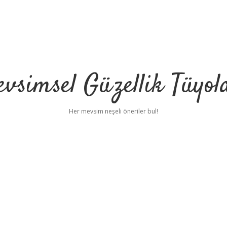
vsimsel Güzellik Tüyol
Her mevsim neşeli öneriler bul!