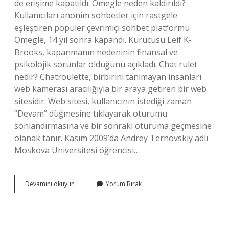
de erişime kapatıldı. Omegle neden kaldırıldı?
Kullanıcıları anonim sohbetler için rastgele
eşleştiren popüler çevrimiçi sohbet platformu
Omegle, 14 yıl sonra kapandı. Kurucusu Leif K-
Brooks, kapanmanın nedeninin finansal ve
psikolojik sorunlar olduğunu açıkladı. Chat rulet
nedir? Chatroulette, birbirini tanımayan insanları
web kamerası aracılığıyla bir araya getiren bir web
sitesidir. Web sitesi, kullanıcının istediği zaman
“Devam” düğmesine tıklayarak oturumu
sonlandırmasına ve bir sonraki oturuma geçmesine
olanak tanır. Kasım 2009’da Andrey Ternovskiy adlı
Moskova Üniversitesi öğrencisi…
Omegle
Devamını okuyun
Yorum Bırak
Yerine
Ne
Kullanılır