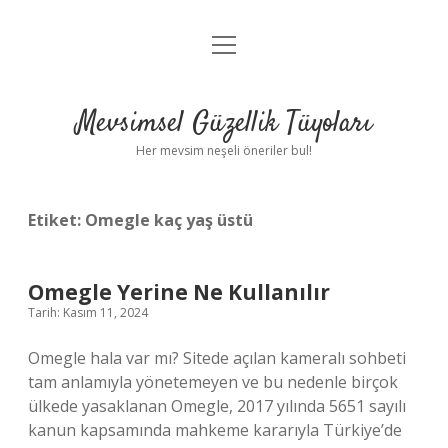
menüyü
Anasayfa
aç
Gizlilik Politikası
Mevsimsel Güzellik Tüyoları
Yasal Uyarı
Her mevsim neşeli öneriler bul!
Hakkımızda
Etiket:
Omegle kaç yaş üstü
Omegle Yerine Ne Kullanılır
Tarih: Kasım 11, 2024
Omegle hala var mı? Sitede açılan kameralı sohbeti
tam anlamıyla yönetemeyen ve bu nedenle birçok
ülkede yasaklanan Omegle, 2017 yılında 5651 sayılı
kanun kapsamında mahkeme kararıyla Türkiye’de