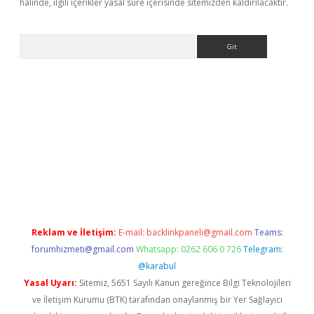
halinde, ilgili içerikler yasal süre içerisinde sitemizden kaldırılacaktır.
Arama
la giriş
betexper.xyz
elexbet en iyi bahis sitesi
Reklam ve İletişim:
E-mail:
backlinkpaneli@gmail.com
Teams:
forumhizmeti@gmail.com
Whatsapp: 0262 606 0 726
Telegram:
@karabul
Yasal Uyarı:
Sitemiz, 5651 Sayılı Kanun gereğince Bilgi Teknolojileri
ve İletişim Kurumu (BTK) tarafından onaylanmış bir Yer Sağlayıcı