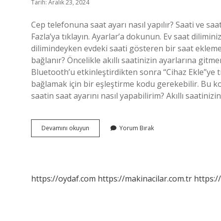
Tarih: Aralık 23, 2024
Cep telefonuna saat ayarı nasıl yapılır? Saati ve saa
Fazla’ya tıklayın. Ayarlar’a dokunun. Ev saat dilimini
dilimindeyken evdeki saati gösteren bir saat eklemek i
bağlanır? Öncelikle akıllı saatinizin ayarlarına git
Bluetooth’u etkinleştirdikten sonra “Cihaz Ekle”ye tık
bağlamak için bir eşleştirme kodu gerekebilir. Bu k
saatin saat ayarını nasıl yapabilirim? Akıllı saatin
Telefondan
Devamını okuyun
Yorum Bırak
Kol
Saati
Nasıl
Ayarlanır
https://oydaf.com
https://makinacilar.com.tr
https:/