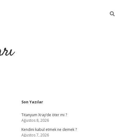
arı
Sidebar
Son Yazılar
betci
hiltonbet giriş
ilbet giriş yap
ilbet.online
piabella giriş
b
Titanyum Xray’de öter mi ?
Ağustos 8, 2026
Kendini kabul etmek ne demek ?
Ağustos 7, 2026