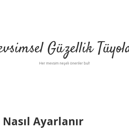
vsimsel Güzellik Tüyol
Her mevsim neşeli öneriler bul!
 Nasıl Ayarlanır