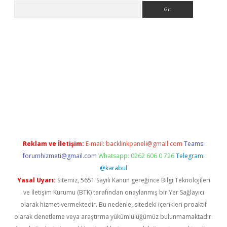
Arama
la giriş
betexper.xyz
elexbet en iyi bahis sitesi
Reklam ve İletişim:
E-mail:
backlinkpaneli@gmail.com
Teams:
forumhizmeti@gmail.com
Whatsapp: 0262 606 0 726
Telegram:
@karabul
Yasal Uyarı:
Sitemiz, 5651 Sayılı Kanun gereğince Bilgi Teknolojileri
ve İletişim Kurumu (BTK) tarafından onaylanmış bir Yer Sağlayıcı
olarak hizmet vermektedir. Bu nedenle, sitedeki içerikleri proaktif
olarak denetleme veya araştırma yükümlülüğümüz bulunmamaktadır.