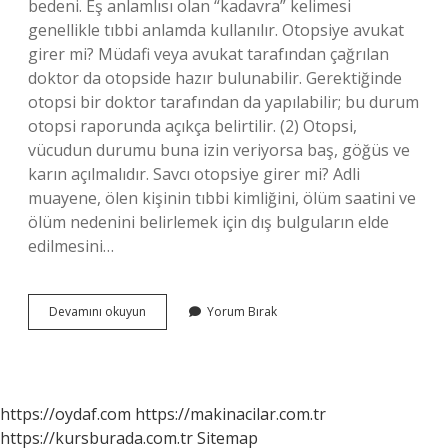
bedeni. Eş anlamlısı olan “kadavra” kelimesi
genellikle tıbbi anlamda kullanılır. Otopsiye avukat
girer mi? Müdafi veya avukat tarafından çağrılan
doktor da otopside hazır bulunabilir. Gerektiğinde
otopsi bir doktor tarafından da yapılabilir; bu durum
otopsi raporunda açıkça belirtilir. (2) Otopsi,
vücudun durumu buna izin veriyorsa baş, göğüs ve
karın açılmalıdır. Savcı otopsiye girer mi? Adli
muayene, ölen kişinin tıbbi kimliğini, ölüm saatini ve
ölüm nedenini belirlemek için dış bulguların elde
edilmesini…
Otopsiyi
Devamını okuyun
Yorum Bırak
Hangi
Meslek
Yapar
https://oydaf.com
https://makinacilar.com.tr
https://kursburada.com.tr
Sitemap