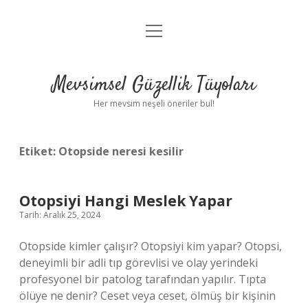
menüyü
Anasayfa
aç
Gizlilik Politikası
Mevsimsel Güzellik Tüyoları
Yasal Uyarı
Her mevsim neşeli öneriler bul!
Hakkımızda
Etiket:
Otopside neresi kesilir
Otopsiyi Hangi Meslek Yapar
Tarih: Aralık 25, 2024
Otopside kimler çalışır? Otopsiyi kim yapar? Otopsi,
deneyimli bir adli tıp görevlisi ve olay yerindeki
profesyonel bir patolog tarafından yapılır. Tıpta
ölüye ne denir? Ceset veya ceset, ölmüş bir kişinin