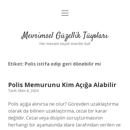
menüyü
Anasayfa
aç
Gizlilik Politikası
Mevsimsel Güzellik Tüyoları
Yasal Uyarı
Her mevsim neşeli öneriler bul!
Hakkımızda
Etiket:
Polis istifa edip geri dönebilir mi
Polis Memurunu Kim Açığa Alabilir
Tarih: Ekim 8, 2024
Polis açığa alınırsa ne olur? Görevden uzaklaştırma
olarak da bilinen uzaklaştırma, cezai bir karar
değildir. Cezai veya disiplin soruşturmasının
herhangi bir aşamasında idare tarafından verilen ve