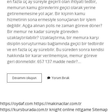
en fazla üç ay süreyle geçerli olan ihtiyati tedbir,
memurun kamu görevlerini geçici olarak yerine
getirememesine yol açar. Bir kişinin kamu
hizmetinin sona ermesiyle sonuçlanan bir işlem
değildir. Açığa alınan polis ne zaman göreve döner?
Bir memur ne kadar süreyle görevden
uzaklaştırılabilir? Uzaklaştırma, bir memura karşı
disiplin soruşturması bağlamında geçici bir tedbirdir
ve en fazla üç ay sürebilir. Bu süreden sonra kendisi
hakkında bir karar verilmemişse, memur göreve
geri dönmelidir. 657 137 madde nedir?…
Polis
Devamını okuyun
Yorum Bırak
Memurunu
Kim
Açığa
Alabilir
https://oydaf.com
https://makinacilar.com.tr
https://kursburada.com.tr
knight online
nttgame
Sitemap