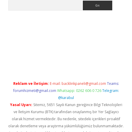
Arama
la giriş
betexper.xyz
elexbet en iyi bahis sitesi
Reklam ve İletişim:
E-mail:
backlinkpaneli@gmail.com
Teams:
forumhizmeti@gmail.com
Whatsapp: 0262 606 0 726
Telegram:
@karabul
Yasal Uyarı:
Sitemiz, 5651 Sayılı Kanun gereğince Bilgi Teknolojileri
ve İletişim Kurumu (BTK) tarafından onaylanmış bir Yer Sağlayıcı
olarak hizmet vermektedir. Bu nedenle, sitedeki içerikleri proaktif
olarak denetleme veya araştırma yükümlülüğümüz bulunmamaktadır.