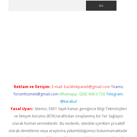
Arama
la giriş
betexper.xyz
elexbet en iyi bahis sitesi
Reklam ve İletişim:
E-mail:
backlinkpaneli@gmail.com
Teams:
forumhizmeti@gmail.com
Whatsapp: 0262 606 0 726
Telegram:
@karabul
Yasal Uyarı:
Sitemiz, 5651 Sayılı Kanun gereğince Bilgi Teknolojileri
ve İletişim Kurumu (BTK) tarafından onaylanmış bir Yer Sağlayıcı
olarak hizmet vermektedir. Bu nedenle, sitedeki içerikleri proaktif
olarak denetleme veya araştırma yükümlülüğümüz bulunmamaktadır.