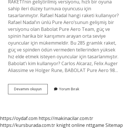
RAKETİ’nin geliştirilmiş versiyonu, hızlı bir oyuna
sahip ileri düzey turnuva oyuncusu için
tasarlanmıştır. Rafael Nadal hangi raketi kullanıyor?
Rafael Nadal’ın ünlü Pure Aero’sunun gelişmiş bir
versiyonu olan Babolat Pure Aero Team, güç ve
spinin harika bir karışımını arayan orta seviye
oyuncular için mükemmeldir. Bu 285 gramlık raket,
güç ve spinden ödün vermeden tellerinden yüksek
hız elde etmek isteyen oyuncular için tasarlanmıştır.
Babolat’ı kim kullanıyor? Carlos Alcaraz, Felix Auger
Aliassime ve Holger Rune, BABOLAT Pure Aero 98…
Federer
Devamını okuyun
Yorum Bırak
Hangi
Raketi
https://oydaf.com
https://makinacilar.com.tr
https://kursburada.com.tr
knight online
nttgame
Sitemap