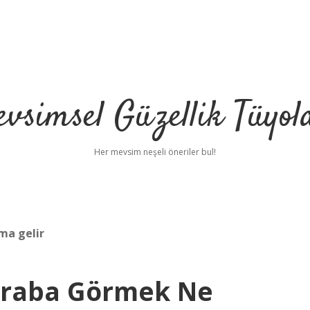
vsimsel Güzellik Tüyol
Her mevsim neşeli öneriler bul!
ma gelir
kraba Görmek Ne