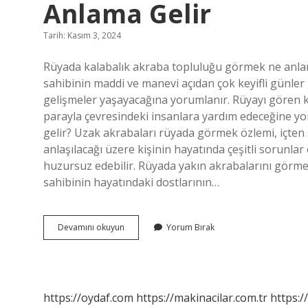
Anlama Gelir
Tarih: Kasım 3, 2024
Rüyada kalabalık akraba topluluğu görmek ne anlam
sahibinin maddi ve manevi açıdan çok keyifli günler
gelişmeler yaşayacağına yorumlanır. Rüyayı gören ki
parayla çevresindeki insanlara yardım edeceğine y
gelir? Uzak akrabaları rüyada görmek özlemi, içten s
anlaşılacağı üzere kişinin hayatında çeşitli sorunlar 
huzursuz edebilir. Rüyada yakın akrabalarını görme
sahibinin hayatındaki dostlarının…
Rüyada
Devamını okuyun
Yorum Bırak
Kalabalık
Akraba
Görmek
Ne
Anlama
https://oydaf.com
https://makinacilar.com.tr
https:/
Gelir