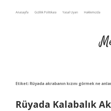
Anasayfa
Gizlilik Politikası
Yasal Uyarı
Hakkımızda
Me
Etiket:
Rüyada akrabanın kızını görmek ne anla
Rüyada Kalabalık A