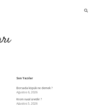
arı
Sidebar
Son Yazılar
betci
hiltonbet giriş
ilbet giriş yap
ilb
Borsada köpük ne demek ?
Ağustos 6, 2026
Krom nasıl üretilir ?
Ağustos 5, 2026