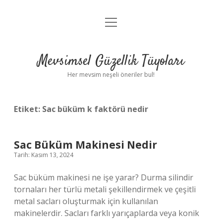
menüyü
Anasayfa
aç
Gizlilik Politikası
Mevsimsel Güzellik Tüyoları
Yasal Uyarı
Her mevsim neşeli öneriler bul!
Hakkımızda
Etiket:
Sac büküm k faktörü nedir
Sac Büküm Makinesi Nedir
Tarih: Kasım 13, 2024
Sac büküm makinesi ne işe yarar? Durma silindir
tornaları her türlü metali şekillendirmek ve çeşitli
metal sacları oluşturmak için kullanılan
makinelerdir. Sacları farklı yarıçaplarda veya konik