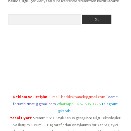
halinde, ilgili içerikler yasal süre içerisinde sitemizden kaldırılacaktır.
Arama
la giriş
betexper.xyz
elexbet en iyi bahis sitesi
Reklam ve İletişim:
E-mail:
backlinkpaneli@gmail.com
Teams:
forumhizmeti@gmail.com
Whatsapp: 0262 606 0 726
Telegram:
@karabul
Yasal Uyarı:
Sitemiz, 5651 Sayılı Kanun gereğince Bilgi Teknolojileri
ve İletişim Kurumu (BTK) tarafından onaylanmış bir Yer Sağlayıcı