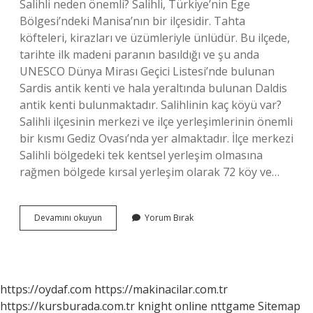
Salihli neden önemli? Salihli, Türkiye’nin Ege
Bölgesi’ndeki Manisa’nın bir ilçesidir. Tahta
köfteleri, kirazları ve üzümleriyle ünlüdür. Bu ilçede,
tarihte ilk madeni paranın basıldığı ve şu anda
UNESCO Dünya Mirası Geçici Listesi’nde bulunan
Sardis antik kenti ve hala yeraltında bulunan Daldis
antik kenti bulunmaktadır. Salihlinin kaç köyü var?
Salihli ilçesinin merkezi ve ilçe yerleşimlerinin önemli
bir kısmı Gediz Ovası’nda yer almaktadır. İlçe merkezi
Salihli bölgedeki tek kentsel yerleşim olmasına
rağmen bölgede kırsal yerleşim olarak 72 köy ve…
Salihli
Devamını okuyun
Yorum Bırak
Nin
Anlamı
Nedir
https://oydaf.com
https://makinacilar.com.tr
https://kursburada.com.tr
knight online
nttgame
Sitemap