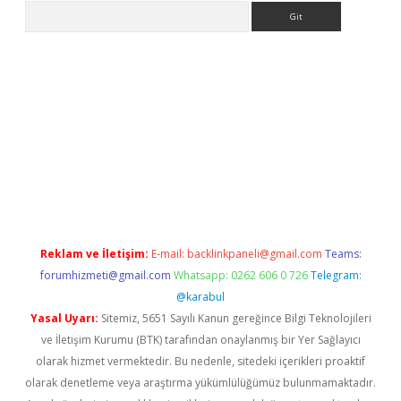
Arama
la giriş
betexper.xyz
elexbet en iyi bahis sitesi
Reklam ve İletişim:
E-mail:
backlinkpaneli@gmail.com
Teams:
forumhizmeti@gmail.com
Whatsapp: 0262 606 0 726
Telegram:
@karabul
Yasal Uyarı:
Sitemiz, 5651 Sayılı Kanun gereğince Bilgi Teknolojileri
ve İletişim Kurumu (BTK) tarafından onaylanmış bir Yer Sağlayıcı
olarak hizmet vermektedir. Bu nedenle, sitedeki içerikleri proaktif
olarak denetleme veya araştırma yükümlülüğümüz bulunmamaktadır.