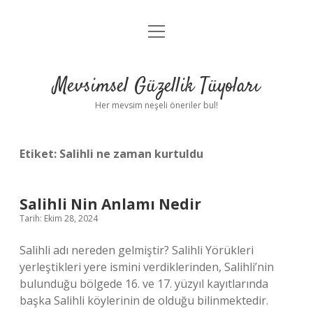
menüyü
Anasayfa
aç
Gizlilik Politikası
Mevsimsel Güzellik Tüyoları
Yasal Uyarı
Her mevsim neşeli öneriler bul!
Hakkımızda
Etiket:
Salihli ne zaman kurtuldu
Salihli Nin Anlamı Nedir
Tarih: Ekim 28, 2024
Salihli adı nereden gelmiştir? Salihli Yörükleri
yerleştikleri yere ismini verdiklerinden, Salihli’nin
bulunduğu bölgede 16. ve 17. yüzyıl kayıtlarında
başka Salihli köylerinin de olduğu bilinmektedir.