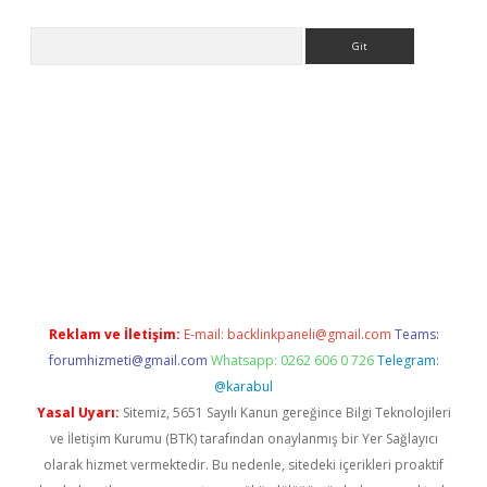
Arama
la giriş
betexper.xyz
elexbet en iyi bahis sitesi
Reklam ve İletişim:
E-mail:
backlinkpaneli@gmail.com
Teams:
forumhizmeti@gmail.com
Whatsapp: 0262 606 0 726
Telegram:
@karabul
Yasal Uyarı:
Sitemiz, 5651 Sayılı Kanun gereğince Bilgi Teknolojileri
ve İletişim Kurumu (BTK) tarafından onaylanmış bir Yer Sağlayıcı
olarak hizmet vermektedir. Bu nedenle, sitedeki içerikleri proaktif