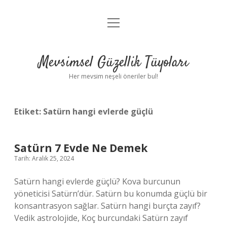
menüyü
Anasayfa
aç
Gizlilik Politikası
Mevsimsel Güzellik Tüyoları
Yasal Uyarı
Her mevsim neşeli öneriler bul!
Hakkımızda
Etiket:
Satürn hangi evlerde güçlü
Satürn 7 Evde Ne Demek
Tarih: Aralık 25, 2024
Satürn hangi evlerde güçlü? Kova burcunun
yöneticisi Satürn’dür. Satürn bu konumda güçlü bir
konsantrasyon sağlar. Satürn hangi burçta zayıf?
Vedik astrolojide, Koç burcundaki Satürn zayıf