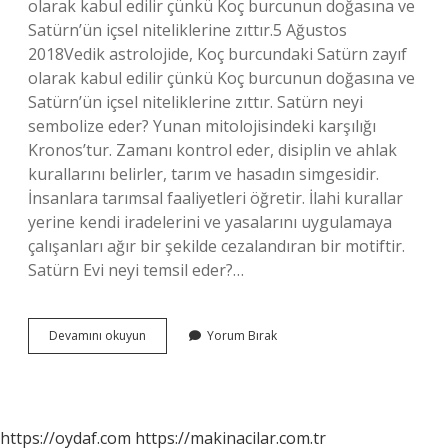
olarak kabul edilir çünkü Koç burcunun doğasına ve
Satürn’ün içsel niteliklerine zıttır.5 Ağustos
2018Vedik astrolojide, Koç burcundaki Satürn zayıf
olarak kabul edilir çünkü Koç burcunun doğasına ve
Satürn’ün içsel niteliklerine zıttır. Satürn neyi
sembolize eder? Yunan mitolojisindeki karşılığı
Kronos’tur. Zamanı kontrol eder, disiplin ve ahlak
kurallarını belirler, tarım ve hasadın simgesidir.
İnsanlara tarımsal faaliyetleri öğretir. İlahi kurallar
yerine kendi iradelerini ve yasalarını uygulamaya
çalışanları ağır bir şekilde cezalandıran bir motiftir.
Satürn Evi neyi temsil eder?…
Satürn
Devamını okuyun
Yorum Bırak
7
Evde
Ne
Demek
https://oydaf.com
https://makinacilar.com.tr