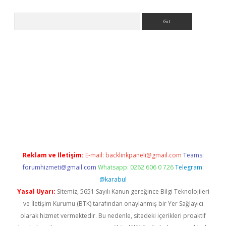
Arama
la giriş
betexper.xyz
elexbet en iyi bahis sitesi
Reklam ve İletişim:
E-mail:
backlinkpaneli@gmail.com
Teams:
forumhizmeti@gmail.com
Whatsapp: 0262 606 0 726
Telegram:
@karabul
Yasal Uyarı:
Sitemiz, 5651 Sayılı Kanun gereğince Bilgi Teknolojileri
ve İletişim Kurumu (BTK) tarafından onaylanmış bir Yer Sağlayıcı
olarak hizmet vermektedir. Bu nedenle, sitedeki içerikleri proaktif