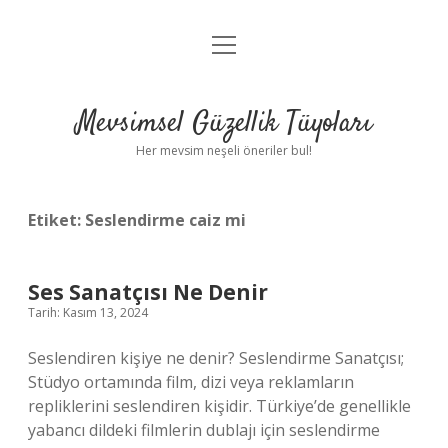
menüyü
Anasayfa
aç
Gizlilik Politikası
Mevsimsel Güzellik Tüyoları
Yasal Uyarı
Her mevsim neşeli öneriler bul!
Hakkımızda
Etiket:
Seslendirme caiz mi
Ses Sanatçısı Ne Denir
Tarih: Kasım 13, 2024
Seslendiren kişiye ne denir? Seslendirme Sanatçısı;
Stüdyo ortamında film, dizi veya reklamların
repliklerini seslendiren kişidir. Türkiye’de genellikle
yabancı dildeki filmlerin dublajı için seslendirme