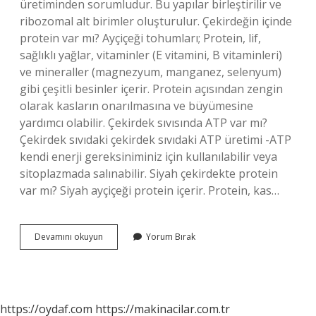
üretiminden sorumludur. Bu yapılar birleştirilir ve
ribozomal alt birimler oluşturulur. Çekirdeğin içinde
protein var mı? Ayçiçeği tohumları; Protein, lif,
sağlıklı yağlar, vitaminler (E vitamini, B vitaminleri)
ve mineraller (magnezyum, manganez, selenyum)
gibi çeşitli besinler içerir. Protein açısından zengin
olarak kasların onarılmasına ve büyümesine
yardımcı olabilir. Çekirdek sıvısında ATP var mı?
Çekirdek sıvıdaki çekirdek sıvıdaki ATP üretimi -ATP
kendi enerji gereksiniminiz için kullanılabilir veya
sitoplazmada salınabilir. Siyah çekirdekte protein
var mı? Siyah ayçiçeği protein içerir. Protein, kas…
Çekirdek
Devamını okuyun
Yorum Bırak
Sıvısında
Protein
Var
Mı
https://oydaf.com
https://makinacilar.com.tr