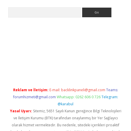
Arama
la giriş
betexper.xyz
elexbet en iyi bahis sitesi
Reklam ve İletişim:
E-mail:
backlinkpaneli@gmail.com
Teams:
forumhizmeti@gmail.com
Whatsapp: 0262 606 0 726
Telegram:
@karabul
Yasal Uyarı:
Sitemiz, 5651 Sayılı Kanun gereğince Bilgi Teknolojileri
ve İletişim Kurumu (BTK) tarafından onaylanmış bir Yer Sağlayıcı
olarak hizmet vermektedir. Bu nedenle, sitedeki içerikleri proaktif