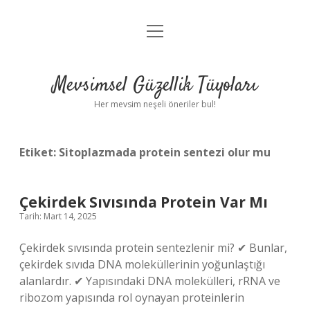
menüyü
Anasayfa
aç
Gizlilik Politikası
Mevsimsel Güzellik Tüyoları
Yasal Uyarı
Her mevsim neşeli öneriler bul!
Hakkımızda
Etiket:
Sitoplazmada protein sentezi olur mu
Çekirdek Sıvısında Protein Var Mı
Tarih: Mart 14, 2025
Çekirdek sıvısında protein sentezlenir mi? ✔ Bunlar,
çekirdek sıvıda DNA moleküllerinin yoğunlaştığı
alanlardır. ✔ Yapısındaki DNA molekülleri, rRNA ve
ribozom yapısında rol oynayan proteinlerin