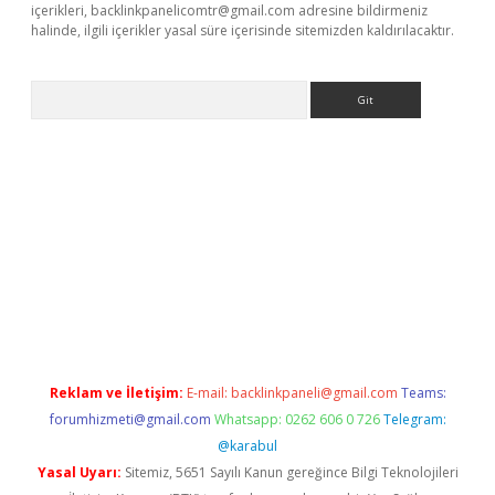
içerikleri,
backlinkpanelicomtr@gmail.com
adresine bildirmeniz
halinde, ilgili içerikler yasal süre içerisinde sitemizden kaldırılacaktır.
Arama
la giriş
betexper.xyz
elexbet en iyi bahis sitesi
Reklam ve İletişim:
E-mail:
backlinkpaneli@gmail.com
Teams:
forumhizmeti@gmail.com
Whatsapp: 0262 606 0 726
Telegram:
@karabul
Yasal Uyarı:
Sitemiz, 5651 Sayılı Kanun gereğince Bilgi Teknolojileri