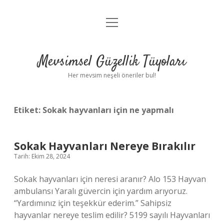
menüyü
Anasayfa
aç
Gizlilik Politikası
Mevsimsel Güzellik Tüyoları
Yasal Uyarı
Her mevsim neşeli öneriler bul!
Hakkımızda
Etiket:
Sokak hayvanları için ne yapmalı
Sokak Hayvanları Nereye Bırakılır
Tarih: Ekim 28, 2024
Sokak hayvanları için neresi aranır? Alo 153 Hayvan
ambulansı Yaralı güvercin için yardım arıyoruz.
“Yardımınız için teşekkür ederim.” Sahipsiz
hayvanlar nereye teslim edilir? 5199 sayılı Hayvanları