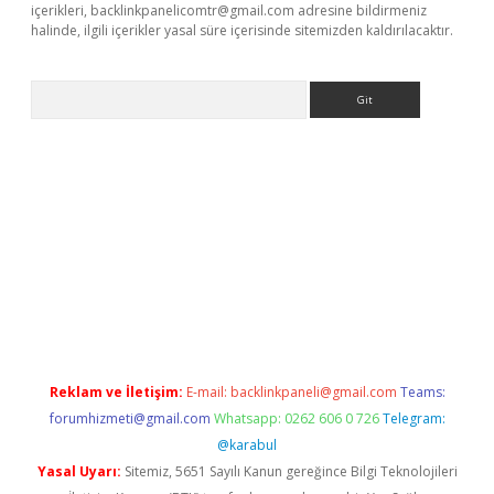
içerikleri,
backlinkpanelicomtr@gmail.com
adresine bildirmeniz
halinde, ilgili içerikler yasal süre içerisinde sitemizden kaldırılacaktır.
Arama
la giriş
betexper.xyz
elexbet en iyi bahis sitesi
Reklam ve İletişim:
E-mail:
backlinkpaneli@gmail.com
Teams:
forumhizmeti@gmail.com
Whatsapp: 0262 606 0 726
Telegram:
@karabul
Yasal Uyarı:
Sitemiz, 5651 Sayılı Kanun gereğince Bilgi Teknolojileri