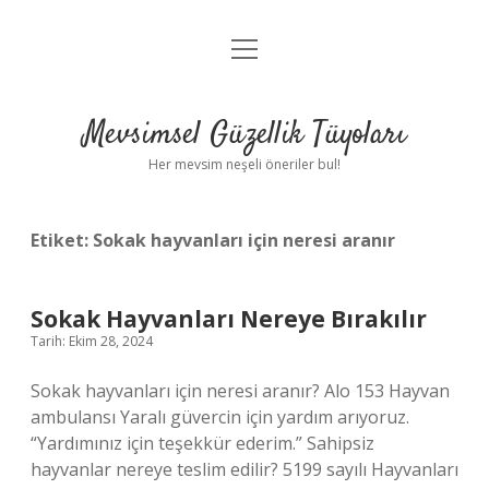
menüyü
Anasayfa
aç
Gizlilik Politikası
Mevsimsel Güzellik Tüyoları
Yasal Uyarı
Her mevsim neşeli öneriler bul!
Hakkımızda
Etiket:
Sokak hayvanları için neresi aranır
Sokak Hayvanları Nereye Bırakılır
Tarih: Ekim 28, 2024
Sokak hayvanları için neresi aranır? Alo 153 Hayvan
ambulansı Yaralı güvercin için yardım arıyoruz.
“Yardımınız için teşekkür ederim.” Sahipsiz
hayvanlar nereye teslim edilir? 5199 sayılı Hayvanları