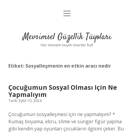
menüyü
Anasayfa
aç
Gizlilik Politikası
Mevsimsel Güzellik Tüyoları
Yasal Uyarı
Her mevsim neşeli öneriler bul!
Hakkımızda
Etiket:
Sosyalleşmenin en etkin aracı nedir
Çocuğumun Sosyal Olması Için Ne
Yapmalıyım
Tarih: Eylül 10, 2024
Çocuğumun sosyalleşmesi için ne yapmalıyım? *
Kumaş boyama, ebru, slime ve sünger figür yapma
gibi kendin yap oyunları çocukların ilgisini çeker. Bu