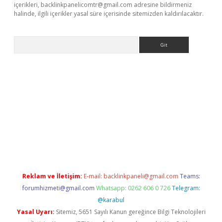
içerikleri,
backlinkpanelicomtr@gmail.com
adresine bildirmeniz
halinde, ilgili içerikler yasal süre içerisinde sitemizden kaldırılacaktır.
Arama
la giriş
betexper.xyz
elexbet en iyi bahis sitesi
Reklam ve İletişim:
E-mail:
backlinkpaneli@gmail.com
Teams:
forumhizmeti@gmail.com
Whatsapp: 0262 606 0 726
Telegram:
@karabul
Yasal Uyarı:
Sitemiz, 5651 Sayılı Kanun gereğince Bilgi Teknolojileri