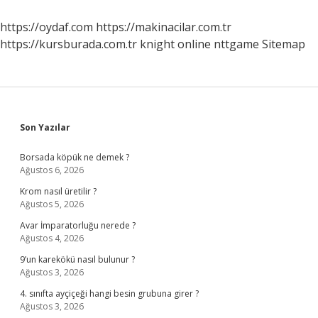
Ne
Yapmalıyım
https://oydaf.com
https://makinacilar.com.tr
https://kursburada.com.tr
knight online
nttgame
Sitemap
Sidebar
Son Yazılar
Borsada köpük ne demek ?
Ağustos 6, 2026
Krom nasıl üretilir ?
Ağustos 5, 2026
Avar İmparatorluğu nerede ?
Ağustos 4, 2026
9’un karekökü nasıl bulunur ?
Ağustos 3, 2026
4. sınıfta ayçiçeği hangi besin grubuna girer ?
Ağustos 3, 2026