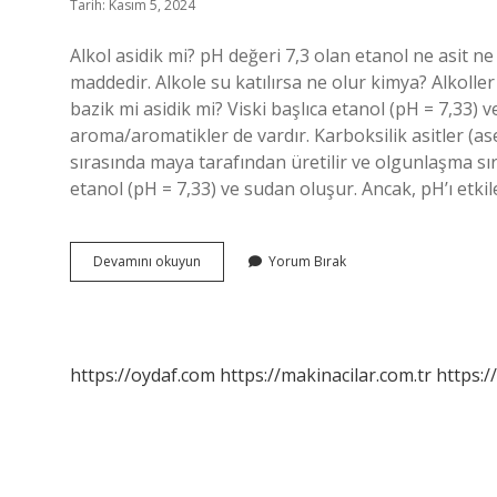
Tarih: Kasım 5, 2024
Alkol asidik mi? pH değeri 7,3 olan etanol ne asit ne d
maddedir. Alkole su katılırsa ne olur kimya? Alkoller
bazik mi asidik mi? Viski başlıca etanol (pH = 7,33) 
aroma/aromatikler de vardır. Karboksilik asitler (ase
sırasında maya tarafından üretilir ve olgunlaşma sır
etanol (pH = 7,33) ve sudan oluşur. Ancak, pH’ı etk
Alkoller
Devamını okuyun
Yorum Bırak
Suda
Asit
Özelliği
Gösterir
Mi
https://oydaf.com
https://makinacilar.com.tr
https:/