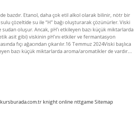
e bazdır. Etanol, daha çok etil alkol olarak bilinir, nötr bir
 sulu çözeltide su ile “H” bağı oluşturarak çözünürler. Viski
ve sudan oluşur. Ancak, pH’ı etkileyen bazı küçük miktarlarda
tik asit gibi) viskinin pH’ını etkiler ve fermantasyon
asında fıçı ağacından çıkarılır.16 Temmuz 2024Viski başlıca
ileyen bazı küçük miktarlarda aroma/aromatikler de vardır.…
/kursburada.com.tr
knight online
nttgame
Sitemap