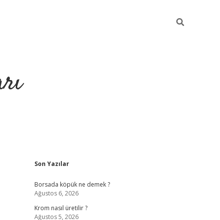
arı
Sidebar
Son Yazılar
betci
hiltonbet giriş
ilbet giriş yap
ilbet.online
piabella giriş
be
Borsada köpük ne demek ?
Ağustos 6, 2026
Krom nasıl üretilir ?
Ağustos 5, 2026