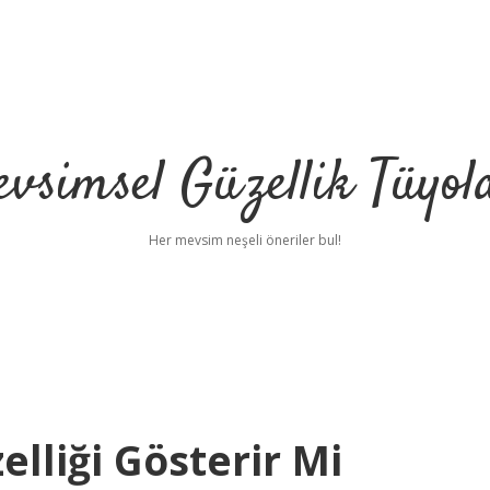
vsimsel Güzellik Tüyol
Her mevsim neşeli öneriler bul!
elliği Gösterir Mi