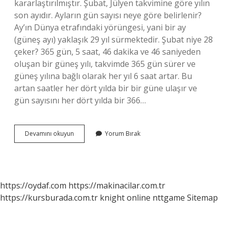
kararlaştırılmıştır. Şubat, Jülyen takvimine göre yılın
son ayıdır. Ayların gün sayısı neye göre belirlenir?
Ay’ın Dünya etrafındaki yörüngesi, yani bir ay
(güneş ayı) yaklaşık 29 yıl sürmektedir. Şubat niye 28
çeker? 365 gün, 5 saat, 46 dakika ve 46 saniyeden
oluşan bir güneş yılı, takvimde 365 gün sürer ve
güneş yılına bağlı olarak her yıl 6 saat artar. Bu
artan saatler her dört yılda bir bir güne ulaşır ve
gün sayısını her dört yılda bir 366…
Neden
Devamını okuyun
Yorum Bırak
Bazı
Aylar
31
Bazı
Aylar
https://oydaf.com
https://makinacilar.com.tr
30
https://kursburada.com.tr
knight online
nttgame
Sitemap
Çeker