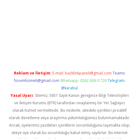
la giriş
betexper.xyz
elexbet en iyi bahis sitesi
Reklam ve İletişim:
E-mail:
backlinkpaneli@gmail.com
Teams:
forumhizmeti@gmail.com
Whatsapp: 0262 606 0 726
Telegram:
@karabul
Yasal Uyarı:
Sitemiz, 5651 Sayılı Kanun gereğince Bilgi Teknolojileri
ve İletişim Kurumu (BTK) tarafından onaylanmış bir Yer Sağlayıcı
olarak hizmet vermektedir. Bu nedenle, sitedeki içerikleri proaktif
olarak denetleme veya araştırma yükümlülüğümüz bulunmamaktadır.
Ancak, üyelerimiz yazdıkları içeriklerin sorumluluğunu taşımakta olup,
siteye üye olarak bu sorumluluğu kabul etmiş sayılırlar. Bu internet