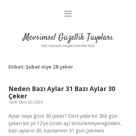
menüyü
Anasayfa
aç
Gizlilik Politikası
Mevsimsel Güzellik Tüyoları
Yasal Uyarı
Her mevsim neşeli öneriler bul!
Hakkımızda
Etiket:
Şubat niye 28 çeker
Neden Bazı Aylar 31 Bazı Aylar 30
Çeker
Tarih: Ekim 30, 2024
Aylar neye göre 30 çeker? Dört yılda bir 366 gün
çeken bir yıl 12’ye (oniki ay) bölünemeyeceğinden,
bazı ayların 30, bazılarının 31 gün çekmesi