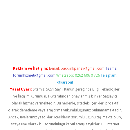
a giriş
betexper.xyz
elexbet en iyi bahis sitesi
Reklam ve İletişim:
E-mail:
backlinkpaneli@gmail.com
Teams:
forumhizmeti@gmail.com
Whatsapp: 0262 606 0 726
Telegram:
@karabul
Yasal Uyarı:
Sitemiz, 5651 Sayılı Kanun gereğince Bilgi Teknolojileri
ve İletişim Kurumu (BTK) tarafından onaylanmış bir Yer Sağlayıcı
olarak hizmet vermektedir. Bu nedenle, sitedeki içerikleri proaktif
olarak denetleme veya araştırma yükümlülüğümüz bulunmamaktadır.
Ancak, üyelerimiz yazdıkları içeriklerin sorumluluğunu taşımakta olup,
siteye üye olarak bu sorumluluğu kabul etmiş sayılırlar. Bu internet