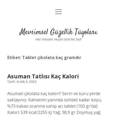
menüyü
Anasayfa
aç
Gizlilik Politikası
Mevsimsel Güzellik Tüyoları
Yasal Uyarı
Her mevsim neşeli öneriler bul!
Hakkımızda
Etiket:
Tablet çikolata kaç gramdır
Asuman Tatlısı Kaç Kalori
Tarih: Aralık 6, 2024
Asuman çikolata kaç kalori? Serin ve kuru yerde
saklayınız. Kahvenin yanında sohbet kadar koyu,
%73 kakao oranına sahip acı tablet (100 gr’da):
Kalori: 539 kcal/2255 kJ Yağ: 38,9 gr Doymuş yağ