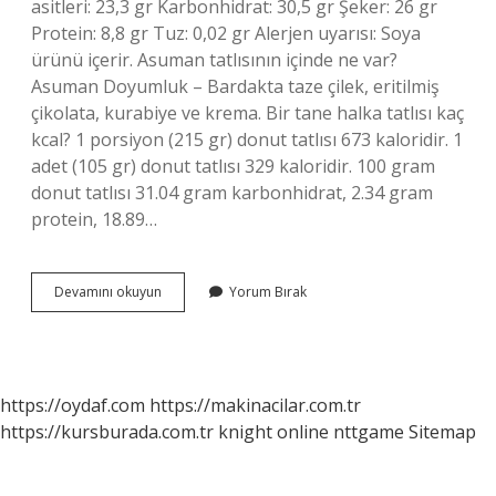
asitleri: 23,3 gr Karbonhidrat: 30,5 gr Şeker: 26 gr
Protein: 8,8 gr Tuz: 0,02 gr Alerjen uyarısı: Soya
ürünü içerir. Asuman tatlısının içinde ne var?
Asuman Doyumluk – Bardakta taze çilek, eritilmiş
çikolata, kurabiye ve krema. Bir tane halka tatlısı kaç
kcal? 1 porsiyon (215 gr) donut tatlısı 673 kaloridir. 1
adet (105 gr) donut tatlısı 329 kaloridir. 100 gram
donut tatlısı 31.04 gram karbonhidrat, 2.34 gram
protein, 18.89…
Asuman
Devamını okuyun
Yorum Bırak
Tatlısı
Kaç
Kalori
https://oydaf.com
https://makinacilar.com.tr
https://kursburada.com.tr
knight online
nttgame
Sitemap