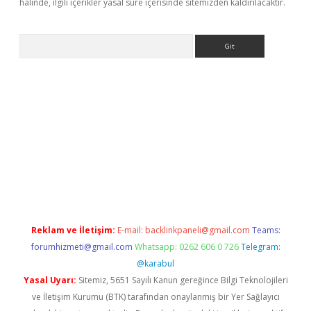
halinde, ilgili içerikler yasal süre içerisinde sitemizden kaldırılacaktır.
Arama
lla giriş
betexper.xyz
elexbet en iyi bahis sitesi
Reklam ve İletişim:
E-mail:
backlinkpaneli@gmail.com
Teams:
forumhizmeti@gmail.com
Whatsapp: 0262 606 0 726
Telegram:
@karabul
Yasal Uyarı:
Sitemiz, 5651 Sayılı Kanun gereğince Bilgi Teknolojileri
ve İletişim Kurumu (BTK) tarafından onaylanmış bir Yer Sağlayıcı