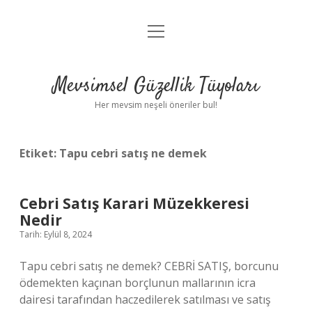
menüyü
Anasayfa
aç
Gizlilik Politikası
Mevsimsel Güzellik Tüyoları
Yasal Uyarı
Her mevsim neşeli öneriler bul!
Hakkımızda
Etiket:
Tapu cebri satış ne demek
Cebri Satış Karari Müzekkeresi
Nedir
Tarih: Eylül 8, 2024
Tapu cebri satış ne demek? CEBRİ SATIŞ, borcunu
ödemekten kaçınan borçlunun mallarının icra
dairesi tarafından haczedilerek satılması ve satış