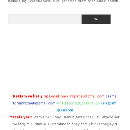
halinde, ilgili içerikler yasal süre içerisinde sitemizden kaldırılacaktır.
Arama
la giriş
betexper.xyz
elexbet en iyi bahis sitesi
Reklam ve İletişim:
E-mail:
backlinkpaneli@gmail.com
Teams:
forumhizmeti@gmail.com
Whatsapp: 0262 606 0 726
Telegram:
@karabul
Yasal Uyarı:
Sitemiz, 5651 Sayılı Kanun gereğince Bilgi Teknolojileri
ve İletişim Kurumu (BTK) tarafından onaylanmış bir Yer Sağlayıcı