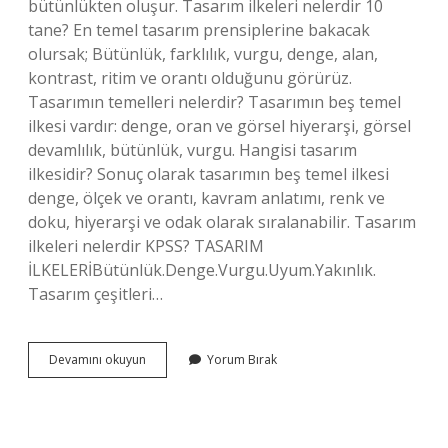
bütünlükten oluşur. Tasarım ilkeleri nelerdir 10
tane? En temel tasarım prensiplerine bakacak
olursak; Bütünlük, farklılık, vurgu, denge, alan,
kontrast, ritim ve orantı olduğunu görürüz.
Tasarımın temelleri nelerdir? Tasarımın beş temel
ilkesi vardır: denge, oran ve görsel hiyerarşi, görsel
devamlılık, bütünlük, vurgu. Hangisi tasarım
ilkesidir? Sonuç olarak tasarımın beş temel ilkesi
denge, ölçek ve orantı, kavram anlatımı, renk ve
doku, hiyerarşi ve odak olarak sıralanabilir. Tasarım
ilkeleri nelerdir KPSS? TASARIM
İLKELERİBütünlük.Denge.Vurgu.Uyum.Yakınlık.
Tasarım çeşitleri…
Tasarımın
Devamını okuyun
Yorum Bırak
Ilkeleri
Nelerdir