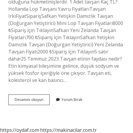
olduğuna hükmetmişlerdir. 1 Adet tavşan Kaç TL?
Hollanda Lop Tavşanı Yavru FiyatlarıTavşan
IrkıFiyatSiparişSafkan Yetişkin Damızlık Tavşan
(Doğurgan Yetiştirici) Mini Lop Tavşan Fiyatları8000
₺Sipariş İçin TıklayınSafkan Yeni Zelanda Tavşan
Fiyatları700 ₺Sipariş İçin TıklayınSafkan Yetişkin
Damızlık Tavşan (Doğurgan Yetiştirici) Yeni Zelanda
Tavşan Fiyatı2000 ₺Sipariş İçin Tıklayın5 satır
daha•25 Temmuz 2023 Tavşan etinin faydası nedir?
Etin kimyasal bileşimine gelince, düşük sodyum ve
yüksek fosfor içeriğiyle öne çıkıyor. Tavşan eti,
kolesterol ve kan basıncı…
Tavşan
Devamını okuyun
Yorum Bırak
Çiftliği
Ne
Işe
Yarar
https://oydaf.com
https://makinacilar.com.tr