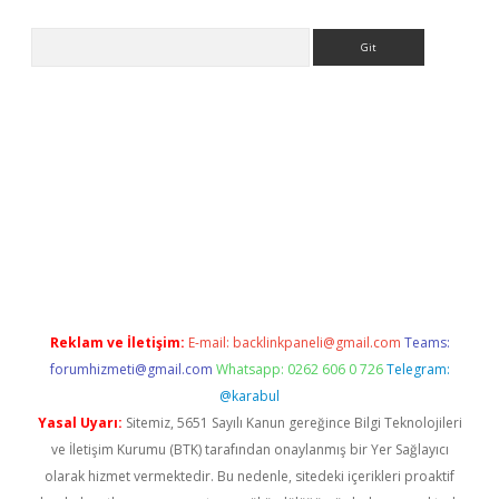
Arama
la giriş
betexper.xyz
elexbet en iyi bahis sitesi
Reklam ve İletişim:
E-mail:
backlinkpaneli@gmail.com
Teams:
forumhizmeti@gmail.com
Whatsapp: 0262 606 0 726
Telegram:
@karabul
Yasal Uyarı:
Sitemiz, 5651 Sayılı Kanun gereğince Bilgi Teknolojileri
ve İletişim Kurumu (BTK) tarafından onaylanmış bir Yer Sağlayıcı
olarak hizmet vermektedir. Bu nedenle, sitedeki içerikleri proaktif