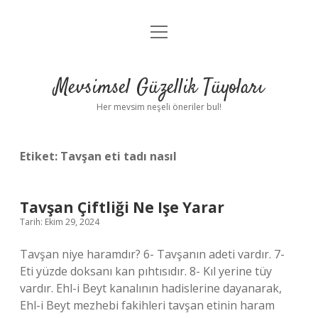
menüyü
Anasayfa
aç
Gizlilik Politikası
Mevsimsel Güzellik Tüyoları
Yasal Uyarı
Her mevsim neşeli öneriler bul!
Hakkımızda
Etiket:
Tavşan eti tadı nasıl
Tavşan Çiftliği Ne Işe Yarar
Tarih: Ekim 29, 2024
Tavşan niye haramdır? 6- Tavşanın adeti vardır. 7-
Eti yüzde doksanı kan pıhtısıdır. 8- Kıl yerine tüy
vardır. Ehl-i Beyt kanalının hadislerine dayanarak,
Ehl-i Beyt mezhebi fakihleri ​​tavşan etinin haram