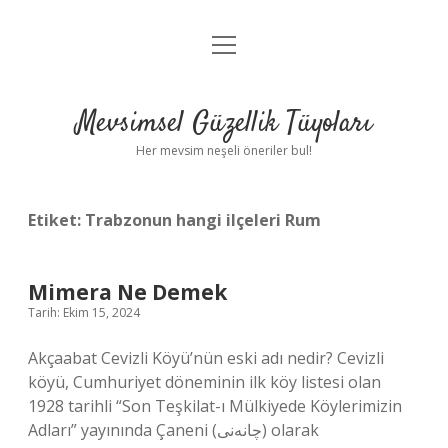
menüyü
Anasayfa
aç
Gizlilik Politikası
Mevsimsel Güzellik Tüyoları
Yasal Uyarı
Her mevsim neşeli öneriler bul!
Hakkımızda
Etiket:
Trabzonun hangi ilçeleri Rum
Mimera Ne Demek
Tarih: Ekim 15, 2024
Akçaabat Cevizli Köyü’nün eski adı nedir? Cevizli
köyü, Cumhuriyet döneminin ilk köy listesi olan
1928 tarihli “Son Teşkilat-ı Mülkiyede Köylerimizin
Adları” yayınında Çaneni (چانەنی) olarak