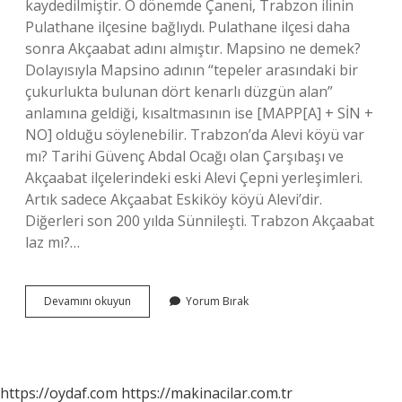
kaydedilmiştir. O dönemde Çaneni, Trabzon ilinin
Pulathane ilçesine bağlıydı. Pulathane ilçesi daha
sonra Akçaabat adını almıştır. Mapsino ne demek?
Dolayısıyla Mapsino adının “tepeler arasındaki bir
çukurlukta bulunan dört kenarlı düzgün alan”
anlamına geldiği, kısaltmasının ise [MAPP[A] + SİN +
NO] olduğu söylenebilir. Trabzon’da Alevi köyü var
mı? Tarihi Güvenç Abdal Ocağı olan Çarşıbaşı ve
Akçaabat ilçelerindeki eski Alevi Çepni yerleşimleri.
Artık sadece Akçaabat Eskiköy köyü Alevi’dir.
Diğerleri son 200 yılda Sünnileşti. Trabzon Akçaabat
laz mı?…
Mimera
Devamını okuyun
Yorum Bırak
Ne
Demek
https://oydaf.com
https://makinacilar.com.tr