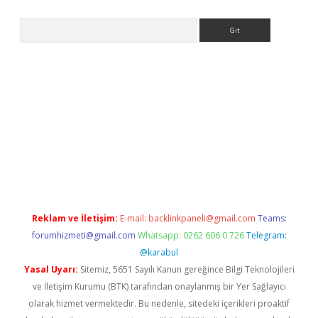
Arama
la giriş
betexper.xyz
elexbet en iyi bahis sitesi
Reklam ve İletişim:
E-mail:
backlinkpaneli@gmail.com
Teams:
forumhizmeti@gmail.com
Whatsapp: 0262 606 0 726
Telegram:
@karabul
Yasal Uyarı:
Sitemiz, 5651 Sayılı Kanun gereğince Bilgi Teknolojileri
ve İletişim Kurumu (BTK) tarafından onaylanmış bir Yer Sağlayıcı
olarak hizmet vermektedir. Bu nedenle, sitedeki içerikleri proaktif