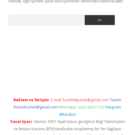
halinde, ilgili içerikler yasal süre içerisinde sitemizden kaldırılacaktır.
Arama
a giriş
betexper.xyz
elexbet en iyi bahis sitesi
Reklam ve İletişim:
E-mail:
backlinkpaneli@gmail.com
Teams:
forumhizmeti@gmail.com
Whatsapp: 0262 606 0 726
Telegram:
@karabul
Yasal Uyarı:
Sitemiz, 5651 Sayılı Kanun gereğince Bilgi Teknolojileri
ve İletişim Kurumu (BTK) tarafından onaylanmış bir Yer Sağlayıcı