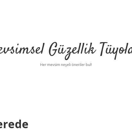
vsimsel Güzellik Tüyol
Her mevsim neşeli öneriler bul!
erede