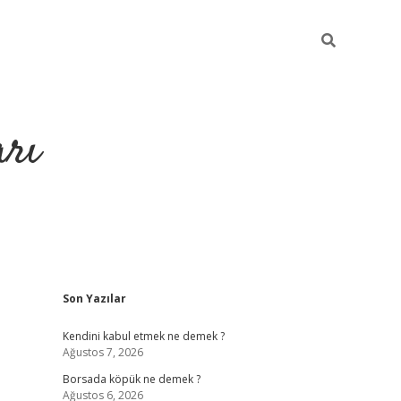
arı
Sidebar
Son Yazılar
betci
hiltonbet giriş
ilbet giriş yap
ilbet.online
piabella giriş
be
Kendini kabul etmek ne demek ?
Ağustos 7, 2026
Borsada köpük ne demek ?
Ağustos 6, 2026