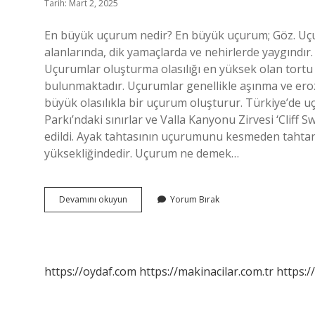
Tarih: Mart 2, 2025
En büyük uçurum nedir? En büyük uçurum; Göz. Uç
alanlarında, dik yamaçlarda ve nehirlerde yaygındır
Uçurumlar oluşturma olasılığı en yüksek olan tortu t
bulunmaktadır. Uçurumlar genellikle aşınma ve erozy
büyük olasılıkla bir uçurum oluşturur. Türkiye’d
Parkı’ndaki sınırlar ve Valla Kanyonu Zirvesi ‘Cliff
edildi. Ayak tahtasının uçurumunu kesmeden tahtanı
yüksekliğindedir. Uçurum ne demek…
En
Devamını okuyun
Yorum Bırak
Büyük
Uçurum
Nerede
https://oydaf.com
https://makinacilar.com.tr
https:/