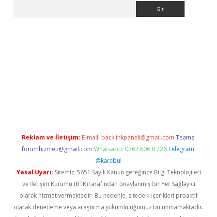
Arama
la giriş
betexper.xyz
elexbet en iyi bahis sitesi
Reklam ve İletişim:
E-mail:
backlinkpaneli@gmail.com
Teams:
forumhizmeti@gmail.com
Whatsapp: 0262 606 0 726
Telegram:
@karabul
Yasal Uyarı:
Sitemiz, 5651 Sayılı Kanun gereğince Bilgi Teknolojileri
ve İletişim Kurumu (BTK) tarafından onaylanmış bir Yer Sağlayıcı
olarak hizmet vermektedir. Bu nedenle, sitedeki içerikleri proaktif
olarak denetleme veya araştırma yükümlülüğümüz bulunmamaktadır.