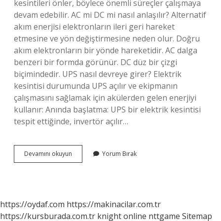
kesintileri önler, böylece önemli süreçler çalışmaya
devam edebilir. AC mi DC mi nasıl anlaşılır? Alternatif
akım enerjisi elektronların ileri geri hareket
etmesine ve yön değiştirmesine neden olur. Doğru
akım elektronların bir yönde hareketidir. AC dalga
benzeri bir formda görünür. DC düz bir çizgi
biçimindedir. UPS nasıl devreye girer? Elektrik
kesintisi durumunda UPS açılır ve ekipmanın
çalışmasını sağlamak için akülerden gelen enerjiyi
kullanır: Anında başlatma: UPS bir elektrik kesintisi
tespit ettiğinde, invertör açılır…
Ups
Devamını okuyun
Yorum Bırak
Ac
Mi
Dc
Mi
https://oydaf.com
https://makinacilar.com.tr
https://kursburada.com.tr
knight online
nttgame
Sitemap