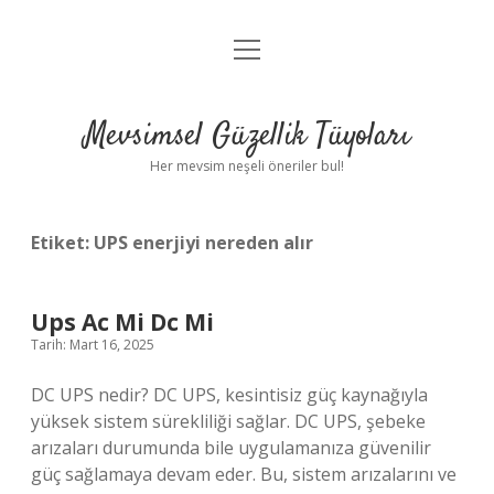
menüyü
Anasayfa
aç
Gizlilik Politikası
Mevsimsel Güzellik Tüyoları
Yasal Uyarı
Her mevsim neşeli öneriler bul!
Hakkımızda
Etiket:
UPS enerjiyi nereden alır
Ups Ac Mi Dc Mi
Tarih: Mart 16, 2025
DC UPS nedir? DC UPS, kesintisiz güç kaynağıyla
yüksek sistem sürekliliği sağlar. DC UPS, şebeke
arızaları durumunda bile uygulamanıza güvenilir
güç sağlamaya devam eder. Bu, sistem arızalarını ve