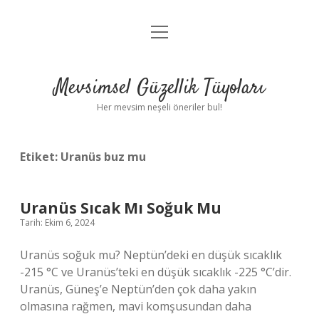
menüyü
Anasayfa
aç
Gizlilik Politikası
Mevsimsel Güzellik Tüyoları
Yasal Uyarı
Her mevsim neşeli öneriler bul!
Hakkımızda
Etiket:
Uranüs buz mu
Uranüs Sıcak Mı Soğuk Mu
Tarih: Ekim 6, 2024
Uranüs soğuk mu? Neptün’deki en düşük sıcaklık
-215 °C ve Uranüs’teki en düşük sıcaklık -225 °C’dir.
Uranüs, Güneş’e Neptün’den çok daha yakın
olmasına rağmen, mavi komşusundan daha