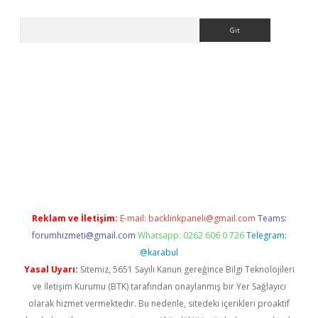
Arama
la giriş
betexper.xyz
elexbet en iyi bahis sitesi
Reklam ve İletişim:
E-mail:
backlinkpaneli@gmail.com
Teams:
forumhizmeti@gmail.com
Whatsapp: 0262 606 0 726
Telegram:
@karabul
Yasal Uyarı:
Sitemiz, 5651 Sayılı Kanun gereğince Bilgi Teknolojileri
ve İletişim Kurumu (BTK) tarafından onaylanmış bir Yer Sağlayıcı
olarak hizmet vermektedir. Bu nedenle, sitedeki içerikleri proaktif