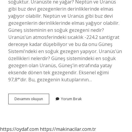
soğuktur. Uranüste ne yağar? Neptün ve Uranüs
gibi buz devi gezegenlerin derinliklerinde elmas
yağıyor olabilir. Neptün ve Uranüs gibi buz devi
gezegenlerin derinliklerinde elmas yağıyor olabilir.
Güneş sisteminin en soğuk gezegeni nedir?
Uranüs’ün atmosferindeki sıcaklık -224.2 santigrat
dereceye kadar düşebiliyor ve bu da onu Güneş
Sistemi’ndeki en soğuk gezegen yapıyor. Uranüs’ün
özellikleri nelerdir? Güneş sistemindeki en soğuk
gezegen olan Uranüs, Güneş’in etrafında yatay
eksende dönen tek gezegendir. Eksenel eğimi
97,8°’dir. Bu, gezegenin kutuplarının…
Uranüs
Devamını okuyun
Yorum Bırak
Sıcak
Mı
Soğuk
Mu
https://oydaf.com
https://makinacilar.com.tr