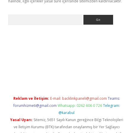
halinde, ilgili içerikler yasal süre içerisinde sitemizden kaldırılacaktır.
Arama
la giriş
betexper.xyz
elexbet en iyi bahis sitesi
Reklam ve İletişim:
E-mail:
backlinkpaneli@gmail.com
Teams:
forumhizmeti@gmail.com
Whatsapp: 0262 606 0 726
Telegram:
@karabul
Yasal Uyarı:
Sitemiz, 5651 Sayılı Kanun gereğince Bilgi Teknolojileri
ve İletişim Kurumu (BTK) tarafından onaylanmış bir Yer Sağlayıcı