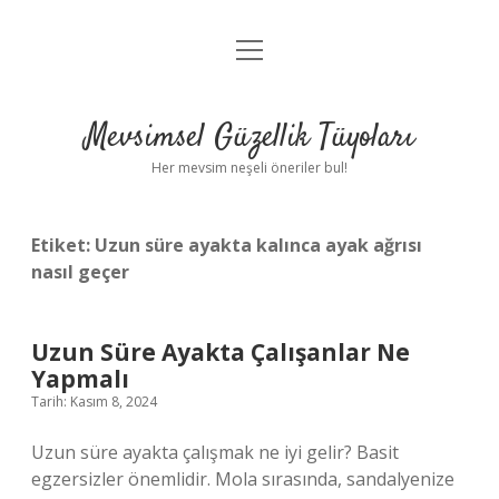
menüyü
Anasayfa
aç
Gizlilik Politikası
Mevsimsel Güzellik Tüyoları
Yasal Uyarı
Her mevsim neşeli öneriler bul!
Hakkımızda
Etiket:
Uzun süre ayakta kalınca ayak ağrısı
nasıl geçer
Uzun Süre Ayakta Çalışanlar Ne
Yapmalı
Tarih: Kasım 8, 2024
Uzun süre ayakta çalışmak ne iyi gelir? Basit
egzersizler önemlidir. Mola sırasında, sandalyenize