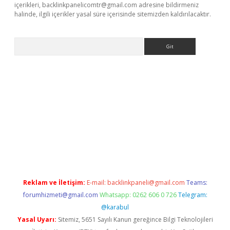
içerikleri,
backlinkpanelicomtr@gmail.com
adresine bildirmeniz
halinde, ilgili içerikler yasal süre içerisinde sitemizden kaldırılacaktır.
Arama
la giriş
betexper.xyz
elexbet en iyi bahis sitesi
Reklam ve İletişim:
E-mail:
backlinkpaneli@gmail.com
Teams:
forumhizmeti@gmail.com
Whatsapp: 0262 606 0 726
Telegram:
@karabul
Yasal Uyarı:
Sitemiz, 5651 Sayılı Kanun gereğince Bilgi Teknolojileri