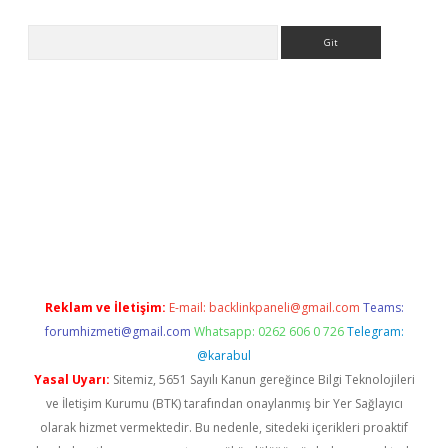
Arama
la giriş
betexper.xyz
elexbet en iyi bahis sitesi
Reklam ve İletişim:
E-mail:
backlinkpaneli@gmail.com
Teams:
forumhizmeti@gmail.com
Whatsapp: 0262 606 0 726
Telegram:
@karabul
Yasal Uyarı:
Sitemiz, 5651 Sayılı Kanun gereğince Bilgi Teknolojileri
ve İletişim Kurumu (BTK) tarafından onaylanmış bir Yer Sağlayıcı
olarak hizmet vermektedir. Bu nedenle, sitedeki içerikleri proaktif