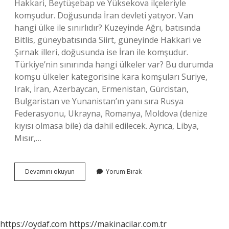
Hakkari, Beytüşebap ve Yüksekova ilçeleriyle
komşudur. Doğusunda İran devleti yatıyor. Van
hangi ülke ile sınırlıdır? Kuzeyinde Ağrı, batısında
Bitlis, güneybatısında Siirt, güneyinde Hakkari ve
Şırnak illeri, doğusunda ise İran ile komşudur.
Türkiye’nin sınırında hangi ülkeler var? Bu durumda
komşu ülkeler kategorisine kara komşuları Suriye,
Irak, İran, Azerbaycan, Ermenistan, Gürcistan,
Bulgaristan ve Yunanistan’ın yanı sıra Rusya
Federasyonu, Ukrayna, Romanya, Moldova (denize
kıyısı olmasa bile) da dahil edilecek. Ayrıca, Libya,
Mısır,…
Van
Devamını okuyun
Yorum Bırak
Sınırında
Hangi
Ülke
Var
https://oydaf.com
https://makinacilar.com.tr