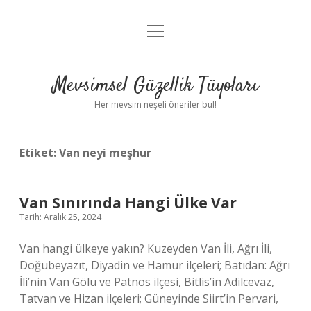
menüyü
Anasayfa
aç
Gizlilik Politikası
Mevsimsel Güzellik Tüyoları
Yasal Uyarı
Her mevsim neşeli öneriler bul!
Hakkımızda
Etiket:
Van neyi meşhur
Van Sınırında Hangi Ülke Var
Tarih: Aralık 25, 2024
Van hangi ülkeye yakın? Kuzeyden Van İli, Ağrı İli,
Doğubeyazıt, Diyadin ve Hamur ilçeleri; Batıdan: Ağrı
İli’nin Van Gölü ve Patnos ilçesi, Bitlis’in Adilcevaz,
Tatvan ve Hizan ilçeleri; Güneyinde Siirt’in Pervari,