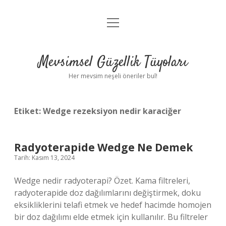
menüyü
Anasayfa
aç
Gizlilik Politikası
Mevsimsel Güzellik Tüyoları
Yasal Uyarı
Her mevsim neşeli öneriler bul!
Hakkımızda
Etiket:
Wedge rezeksiyon nedir karaciğer
Radyoterapide Wedge Ne Demek
Tarih: Kasım 13, 2024
Wedge nedir radyoterapi? Özet. Kama filtreleri,
radyoterapide doz dağılımlarını değiştirmek, doku
eksikliklerini telafi etmek ve hedef hacimde homojen
bir doz dağılımı elde etmek için kullanılır. Bu filtreler