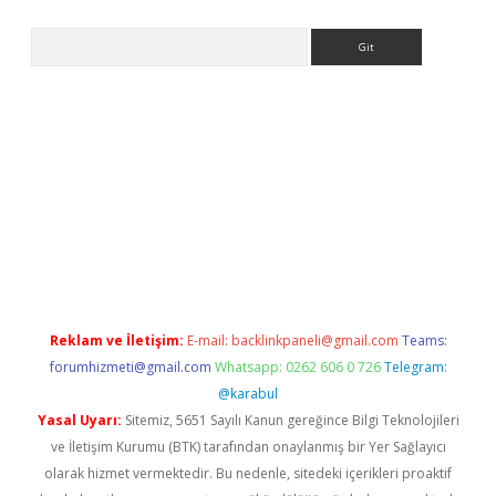
Arama
la giriş
betexper.xyz
elexbet en iyi bahis sitesi
Reklam ve İletişim:
E-mail:
backlinkpaneli@gmail.com
Teams:
forumhizmeti@gmail.com
Whatsapp: 0262 606 0 726
Telegram:
@karabul
Yasal Uyarı:
Sitemiz, 5651 Sayılı Kanun gereğince Bilgi Teknolojileri
ve İletişim Kurumu (BTK) tarafından onaylanmış bir Yer Sağlayıcı
olarak hizmet vermektedir. Bu nedenle, sitedeki içerikleri proaktif