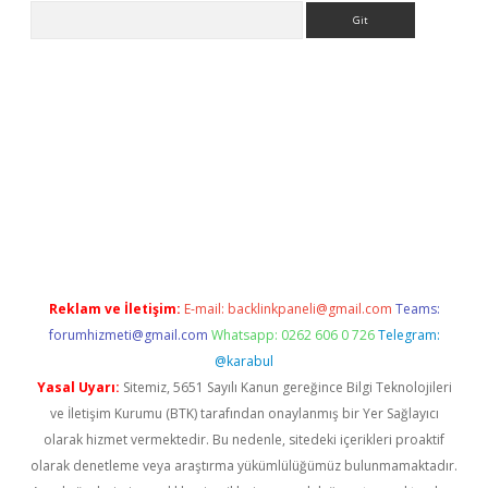
Arama
la giriş
betexper.xyz
elexbet en iyi bahis sitesi
Reklam ve İletişim:
E-mail:
backlinkpaneli@gmail.com
Teams:
forumhizmeti@gmail.com
Whatsapp: 0262 606 0 726
Telegram:
@karabul
Yasal Uyarı:
Sitemiz, 5651 Sayılı Kanun gereğince Bilgi Teknolojileri
ve İletişim Kurumu (BTK) tarafından onaylanmış bir Yer Sağlayıcı
olarak hizmet vermektedir. Bu nedenle, sitedeki içerikleri proaktif
olarak denetleme veya araştırma yükümlülüğümüz bulunmamaktadır.