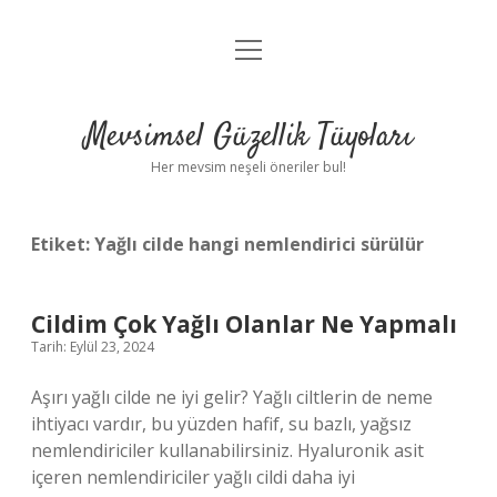
menüyü
Anasayfa
aç
Gizlilik Politikası
Mevsimsel Güzellik Tüyoları
Yasal Uyarı
Her mevsim neşeli öneriler bul!
Hakkımızda
Etiket:
Yağlı cilde hangi nemlendirici sürülür
Cildim Çok Yağlı Olanlar Ne Yapmalı
Tarih: Eylül 23, 2024
Aşırı yağlı cilde ne iyi gelir? Yağlı ciltlerin de neme
ihtiyacı vardır, bu yüzden hafif, su bazlı, yağsız
nemlendiriciler kullanabilirsiniz. Hyaluronik asit
içeren nemlendiriciler yağlı cildi daha iyi