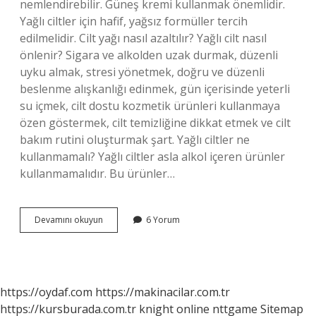
nemlendirebilir. Güneş kremi kullanmak önemlidir.
Yağlı ciltler için hafif, yağsız formüller tercih
edilmelidir. Cilt yağı nasıl azaltılır? Yağlı cilt nasıl
önlenir? Sigara ve alkolden uzak durmak, düzenli
uyku almak, stresi yönetmek, doğru ve düzenli
beslenme alışkanlığı edinmek, gün içerisinde yeterli
su içmek, cilt dostu kozmetik ürünleri kullanmaya
özen göstermek, cilt temizliğine dikkat etmek ve cilt
bakım rutini oluşturmak şart. Yağlı ciltler ne
kullanmamalı? Yağlı ciltler asla alkol içeren ürünler
kullanmamalıdır. Bu ürünler…
Cildim
Devamını okuyun
6 Yorum
Çok
Yağlı
Olanlar
Ne
Yapmalı
https://oydaf.com
https://makinacilar.com.tr
https://kursburada.com.tr
knight online
nttgame
Sitemap