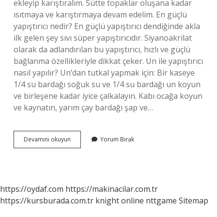
ekleyip karıştıralım. Sütte topaklar oluşana kadar
ısıtmaya ve karıştırmaya devam edelim. En güçlü
yapıştırıcı nedir? En güçlü yapıştırıcı dendiğinde akla
ilk gelen şey sıvı süper yapıştırıcıdır. Siyanoakrilat
olarak da adlandırılan bu yapıştırıcı, hızlı ve güçlü
bağlanma özellikleriyle dikkat çeker. Un ile yapıştırıcı
nasıl yapılır? Un’dan tutkal yapmak için: Bir kaseye
1/4 su bardağı soğuk su ve 1/4 su bardağı un koyun
ve birleşene kadar iyice çalkalayın. Kabı ocağa koyun
ve kaynatın, yarım çay bardağı şap ve…
Evde
Devamını okuyun
Yorum Bırak
Kuvvetli
Yapıştırıcı
Nasıl
Yapılır
https://oydaf.com
https://makinacilar.com.tr
https://kursburada.com.tr
knight online
nttgame
Sitemap