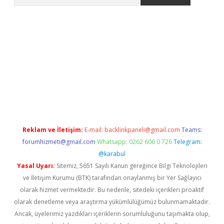
la giriş
betexper.xyz
elexbet en iyi bahis sitesi
Reklam ve İletişim:
E-mail:
backlinkpaneli@gmail.com
Teams:
forumhizmeti@gmail.com
Whatsapp: 0262 606 0 726
Telegram:
@karabul
Yasal Uyarı:
Sitemiz, 5651 Sayılı Kanun gereğince Bilgi Teknolojileri
ve İletişim Kurumu (BTK) tarafından onaylanmış bir Yer Sağlayıcı
olarak hizmet vermektedir. Bu nedenle, sitedeki içerikleri proaktif
olarak denetleme veya araştırma yükümlülüğümüz bulunmamaktadır.
Ancak, üyelerimiz yazdıkları içeriklerin sorumluluğunu taşımakta olup,