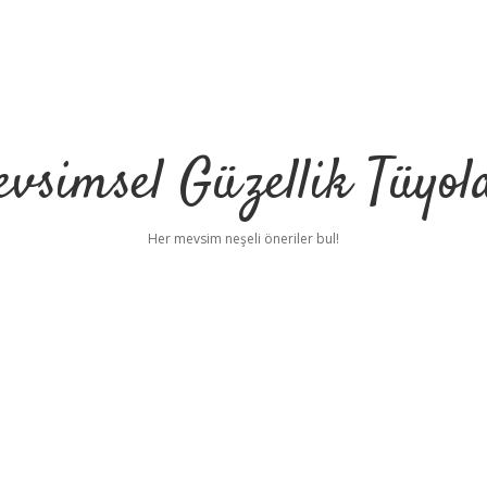
vsimsel Güzellik Tüyol
Her mevsim neşeli öneriler bul!