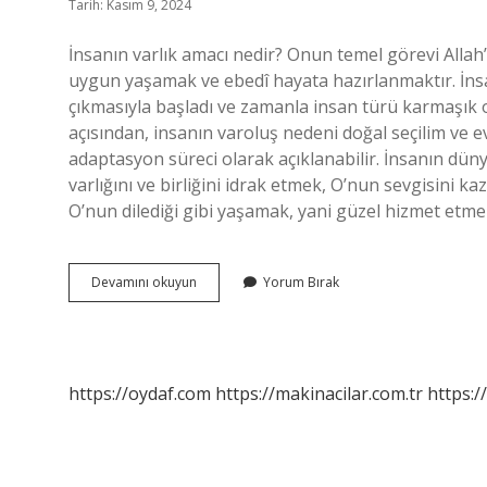
Tarih: Kasım 9, 2024
İnsanın varlık amacı nedir? Onun temel görevi Allah’
uygun yaşamak ve ebedî hayata hazırlanmaktır. İns
çıkmasıyla başladı ve zamanla insan türü karmaşık o
açısından, insanın varoluş nedeni doğal seçilim ve e
adaptasyon süreci olarak açıklanabilir. İnsanın dün
varlığını ve birliğini idrak etmek, O’nun sevgisini k
O’nun dilediği gibi yaşamak, yani güzel hizmet etm
Insanlık
Devamını okuyun
Yorum Bırak
Ne
Için
Var
https://oydaf.com
https://makinacilar.com.tr
https:/