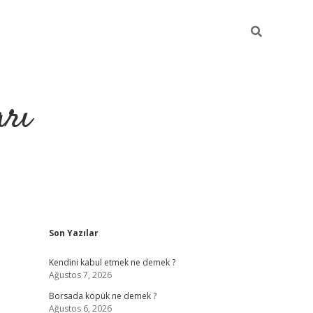
arı
Sidebar
Son Yazılar
betci
hiltonbet giriş
ilbet giriş yap
ilbet.online
piabella giriş
b
Kendini kabul etmek ne demek ?
Ağustos 7, 2026
Borsada köpük ne demek ?
Ağustos 6, 2026