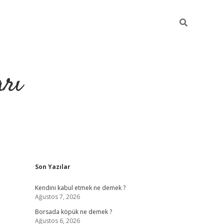
arı
Sidebar
Son Yazılar
betci
hiltonbet giriş
ilbet giriş yap
ilbet.online
piabella giriş
b
Kendini kabul etmek ne demek ?
Ağustos 7, 2026
Borsada köpük ne demek ?
Ağustos 6, 2026