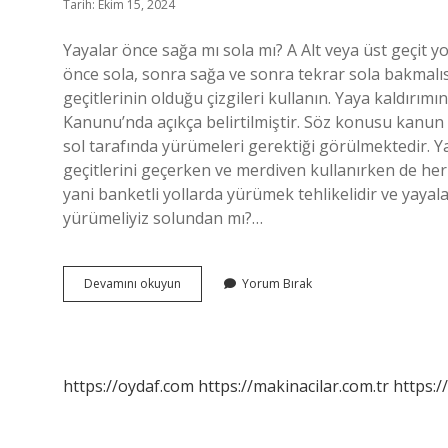
Tarih: Ekim 15, 2024
Yayalar önce sağa mı sola mı? A Alt veya üst geçit y
önce sola, sonra sağa ve sonra tekrar sola bakmalıs
geçitlerinin olduğu çizgileri kullanın. Yaya kaldırım
Kanunu’nda açıkça belirtilmiştir. Söz konusu kanun 
sol tarafında yürümeleri gerektiği görülmektedir. Yay
geçitlerini geçerken ve merdiven kullanırken de her 
yani banketli yollarda yürümek tehlikelidir ve yayal
yürümeliyiz solundan mı?…
Yayalar
Devamını okuyun
Yorum Bırak
Sağdan
Mı
Gider
Soldan
Mı
https://oydaf.com
https://makinacilar.com.tr
https:/