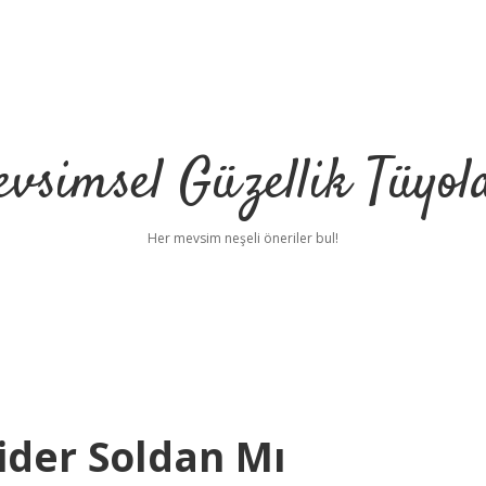
vsimsel Güzellik Tüyol
Her mevsim neşeli öneriler bul!
ider Soldan Mı