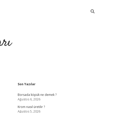
arı
Sidebar
Son Yazılar
betci
hiltonbet giriş
ilbet giriş yap
ilbet.online
piabella giriş
be
Borsada köpük ne demek ?
Ağustos 6, 2026
Krom nasıl üretilir ?
Ağustos 5, 2026