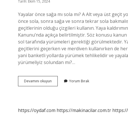
Tarih: Ekim 15, 2024
Yayalar önce sağa mı sola mı? A Alt veya üst geçit y
önce sola, sonra sağa ve sonra tekrar sola bakmalıs
geçitlerinin olduğu çizgileri kullanın. Yaya kaldırım
Kanunu’nda açıkça belirtilmiştir. Söz konusu kanun 
sol tarafında yürümeleri gerektiği görülmektedir. Yay
geçitlerini geçerken ve merdiven kullanırken de her 
yani banketli yollarda yürümek tehlikelidir ve yayal
yürümeliyiz solundan mı?…
Yayalar
Devamını okuyun
Yorum Bırak
Sağdan
Mı
Gider
Soldan
Mı
https://oydaf.com
https://makinacilar.com.tr
https:/