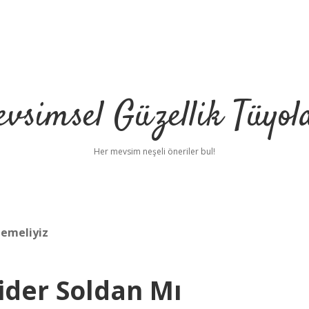
vsimsel Güzellik Tüyol
Her mevsim neşeli öneriler bul!
memeliyiz
ider Soldan Mı