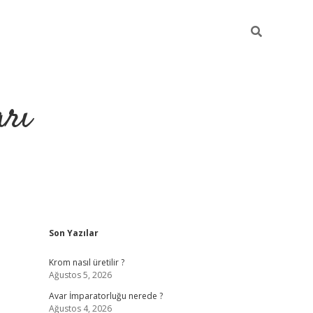
arı
Sidebar
Son Yazılar
betci
hiltonbet giriş
ilbet giriş yap
ilbet.online
piabella giriş
be
Krom nasıl üretilir ?
Ağustos 5, 2026
Avar İmparatorluğu nerede ?
Ağustos 4, 2026