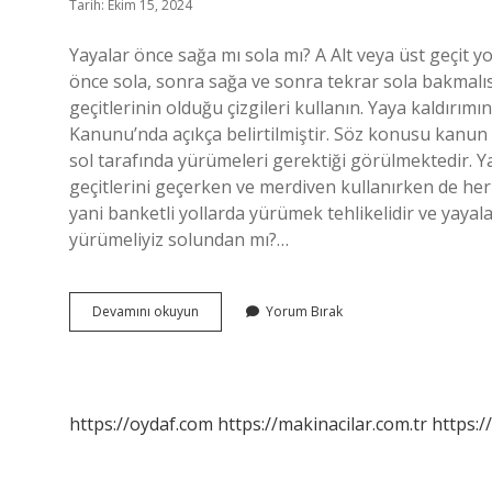
Tarih: Ekim 15, 2024
Yayalar önce sağa mı sola mı? A Alt veya üst geçit y
önce sola, sonra sağa ve sonra tekrar sola bakmalıs
geçitlerinin olduğu çizgileri kullanın. Yaya kaldırım
Kanunu’nda açıkça belirtilmiştir. Söz konusu kanun 
sol tarafında yürümeleri gerektiği görülmektedir. Yay
geçitlerini geçerken ve merdiven kullanırken de her 
yani banketli yollarda yürümek tehlikelidir ve yayal
yürümeliyiz solundan mı?…
Yayalar
Devamını okuyun
Yorum Bırak
Sağdan
Mı
Gider
Soldan
Mı
https://oydaf.com
https://makinacilar.com.tr
https:/