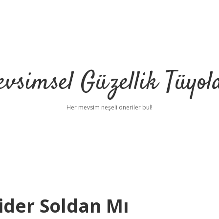
vsimsel Güzellik Tüyol
Her mevsim neşeli öneriler bul!
ider Soldan Mı