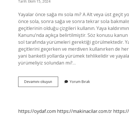
Tarih: Ekim 15, 2024
Yayalar önce sağa mı sola mı? A Alt veya üst geçit y
önce sola, sonra sağa ve sonra tekrar sola bakmalıs
geçitlerinin olduğu çizgileri kullanın. Yaya kaldırım
Kanunu’nda açıkça belirtilmiştir. Söz konusu kanun 
sol tarafında yürümeleri gerektiği görülmektedir. Yay
geçitlerini geçerken ve merdiven kullanırken de her 
yani banketli yollarda yürümek tehlikelidir ve yayal
yürümeliyiz solundan mı?…
Yayalar
Devamını okuyun
Yorum Bırak
Sağdan
Mı
Gider
Soldan
Mı
https://oydaf.com
https://makinacilar.com.tr
https:/