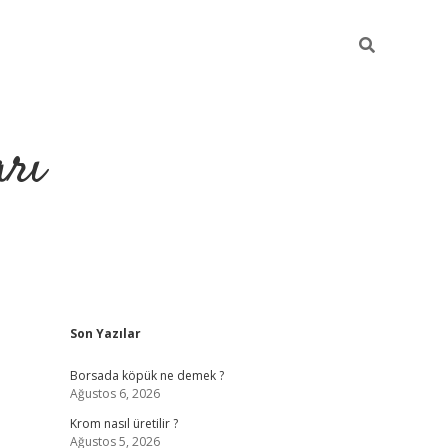
arı
Sidebar
Son Yazılar
betci
hiltonbet giriş
ilbet giriş yap
ilbet.online
piabella giriş
be
Borsada köpük ne demek ?
Ağustos 6, 2026
Krom nasıl üretilir ?
Ağustos 5, 2026