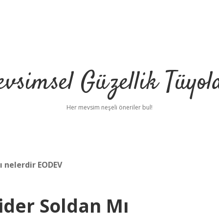
vsimsel Güzellik Tüyol
Her mevsim neşeli öneriler bul!
ı nelerdir EODEV
ider Soldan Mı