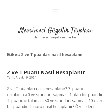
menüyü
Anasayfa
aç
Gizlilik Politikası
Mevsimsel Güzellik Tüyoları
Yasal Uyarı
Her mevsim neşeli öneriler bul!
Hakkımızda
Etiket:
Z ve T puanları nasıl hesaplanır
Z Ve T Puanı Nasıl Hesaplanır
Tarih: Aralık 19, 2024
Z ve T puanları nasıl hesaplanır? Z-puanı,
ortalaması 0 ve standart sapması 1 olan bir puandır.
T-puanı, ortalaması 50 ve standart sapması 10 olan
bir puandır. T notu nasıl hesaplanır? Özellikleri