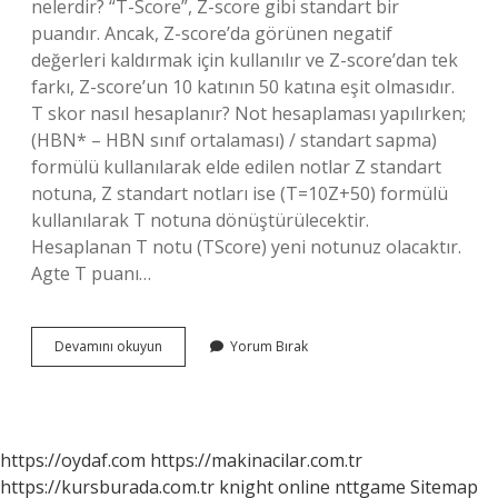
nelerdir? “T-Score”, Z-score gibi standart bir
puandır. Ancak, Z-score’da görünen negatif
değerleri kaldırmak için kullanılır ve Z-score’dan tek
farkı, Z-score’un 10 katının 50 katına eşit olmasıdır.
T skor nasıl hesaplanır? Not hesaplaması yapılırken;
(HBN* – HBN sınıf ortalaması) / standart sapma)
formülü kullanılarak elde edilen notlar Z standart
notuna, Z standart notları ise (T=10Z+50) formülü
kullanılarak T notuna dönüştürülecektir.
Hesaplanan T notu (TScore) yeni notunuz olacaktır.
Agte T puanı…
Z
Devamını okuyun
Yorum Bırak
Ve
T
Puanı
Nasıl
Hesaplanır
https://oydaf.com
https://makinacilar.com.tr
https://kursburada.com.tr
knight online
nttgame
Sitemap