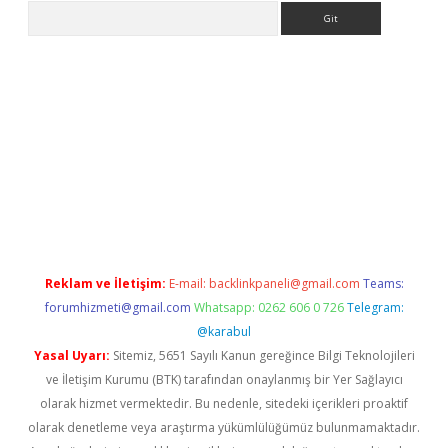
Arama
lla giriş
betexper.xyz
elexbet en iyi bahis sitesi
Reklam ve İletişim:
E-mail:
backlinkpaneli@gmail.com
Teams:
forumhizmeti@gmail.com
Whatsapp: 0262 606 0 726
Telegram:
@karabul
Yasal Uyarı:
Sitemiz, 5651 Sayılı Kanun gereğince Bilgi Teknolojileri
ve İletişim Kurumu (BTK) tarafından onaylanmış bir Yer Sağlayıcı
olarak hizmet vermektedir. Bu nedenle, sitedeki içerikleri proaktif
olarak denetleme veya araştırma yükümlülüğümüz bulunmamaktadır.