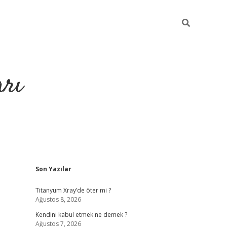
arı
Sidebar
Son Yazılar
betci
hiltonbet giriş
ilbet giriş yap
ilbet.online
piabella giriş
be
Titanyum Xray’de öter mi ?
Ağustos 8, 2026
Kendini kabul etmek ne demek ?
Ağustos 7, 2026