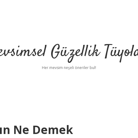
vsimsel Güzellik Tüyol
Her mevsim neşeli öneriler bul!
tın Ne Demek