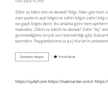
Tarih: Şubat 16, 2025
Zâhir ve bâtın ilmi ne demek? Bilgi, fiiller gibi hem z
olan şeylerin açık bilgisi ve zahiri bilgisi zahiri bilgi
ise gayb bilgisi denir. Bu anlama göre hem ayetler
makuldür. Zâhirî ve bâtınî ne demek? Zahir “dış” an
göremediğimiz birçok sırrı barındırdığı gibi, Kutsa
barındırır. Peygamberimiz (s.a.v.) Kur’an’ın anlamının
Ulema
Devamını okuyun
Yorum Bırak
I
Zâhir
Ve
Bâtın
Ne
https://oydaf.com
https://makinacilar.com.tr
https:/
Demek