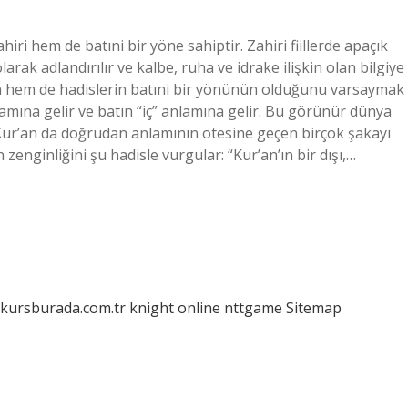
ahiri hem de batıni bir yöne sahiptir. Zahiri fiillerde apaçık
 olarak adlandırılır ve kalbe, ruha ve idrake ilişkin olan bilgiye
in hem de hadislerin batıni bir yönünün olduğunu varsaymak
lamına gelir ve batın “iç” anlamına gelir. Bu görünür dünya
l Kur’an da doğrudan anlamının ötesine geçen birçok şakayı
 zenginliğini şu hadisle vurgular: “Kur’an’ın bir dışı,…
/kursburada.com.tr
knight online
nttgame
Sitemap