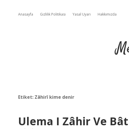
Anasayfa
Gizlilik Politikası
Yasal Uyarı
Hakkımızda
Me
Etiket:
Zâhirî kime denir
Ulema I Zâhir Ve Bâ