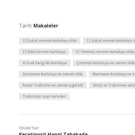
Tarih:
Makaleler
10 Şubat nerenin kurtuluşu oldu
12 Şubat nerenin kurtuluşu 
15 Eylül nerenin kurtuluşu
15 Temmuz nerenin kurtuluşu oldu
4 Ocak hangi ilin kurtuluşu
Çorumun kurtuluşu ne zaman old
Giresunun kurtuluşu ne zaman oldu
Manisanın kurtuluşu ne 
Ruslar Trabzonu ne zaman işgal etti
Sinop ve Trabzonun alı
Trabzonun soyu nereden
Önceki Yazı
Keratinosit Hangi Tabakada