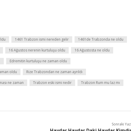
oldu
1461 Trabzon ismi nereden gelir
1461de Trabzonda ne oldu
16 Ağustos nerenin kurtuluşu oldu
16 Ağustosta ne oldu
u
Edremitin kurtuluşu ne zaman oldu
zaman oldu
Rize Trabzondan ne zaman ayrıldı
nması ne zaman
Trabzon eski ismi nedir
Trabzon Rum mu laz mı
Sonraki Yaz
Haydar Haydar Daki Haydar Kimdi