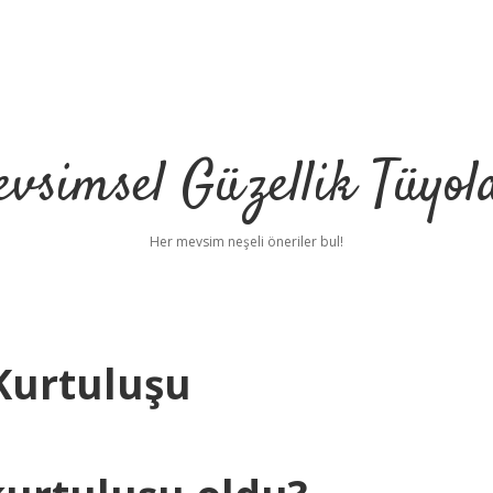
vsimsel Güzellik Tüyol
Her mevsim neşeli öneriler bul!
Kurtuluşu
betci
h