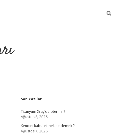
arı
Sidebar
Son Yazılar
iltonbet giriş
ilbet giriş yap
ilbet.online
piabella giriş
betexper
Titanyum Xray’de öter mi ?
Ağustos 8, 2026
Kendini kabul etmek ne demek ?
Ağustos 7, 2026