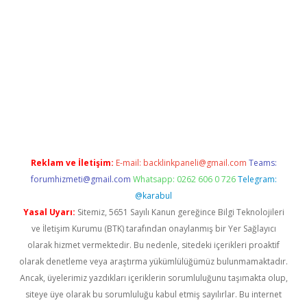
etexper.xyz
elexbet en iyi bahis sitesi
Reklam ve İletişim:
E-mail:
backlinkpaneli@gmail.com
Teams:
forumhizmeti@gmail.com
Whatsapp: 0262 606 0 726
Telegram:
@karabul
Yasal Uyarı:
Sitemiz, 5651 Sayılı Kanun gereğince Bilgi Teknolojileri
ve İletişim Kurumu (BTK) tarafından onaylanmış bir Yer Sağlayıcı
olarak hizmet vermektedir. Bu nedenle, sitedeki içerikleri proaktif
olarak denetleme veya araştırma yükümlülüğümüz bulunmamaktadır.
Ancak, üyelerimiz yazdıkları içeriklerin sorumluluğunu taşımakta olup,
siteye üye olarak bu sorumluluğu kabul etmiş sayılırlar. Bu internet