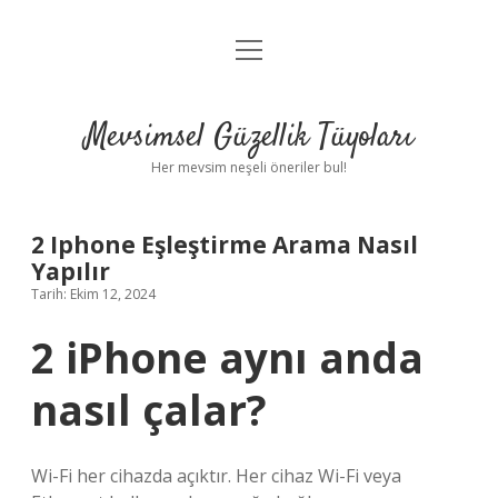
menüyü
Anasayfa
aç
Gizlilik Politikası
Mevsimsel Güzellik Tüyoları
Yasal Uyarı
Her mevsim neşeli öneriler bul!
Hakkımızda
2 Iphone Eşleştirme Arama Nasıl
Yapılır
Tarih: Ekim 12, 2024
2 iPhone aynı anda
nasıl çalar?
Wi-Fi her cihazda açıktır. Her cihaz Wi-Fi veya