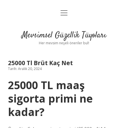
menüyü
Anasayfa
aç
Gizlilik Politikası
Mevsimsel Güzellik Tüyoları
Yasal Uyarı
Her mevsim neşeli öneriler bul!
Hakkımızda
25000 Tl Brüt Kaç Net
Tarih: Aralık 20, 2024
25000 TL maaş
sigorta primi ne
kadar?