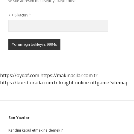
ve site adresim bu tarayıcıya kaydedilsin.
7 + 8 kaçtır?
*
https://oydaf.com
https://makinacilar.com.tr
https://kursburada.com.tr
knight online
nttgame
Sitemap
Sidebar
Son Yazılar
Kendini kabul etmek ne demek ?