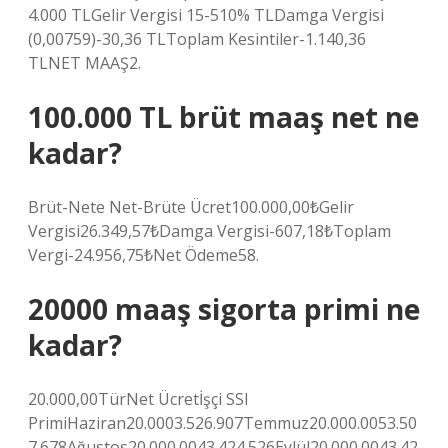
4.000 TLGelir Vergisi 15-510% TLDamga Vergisi
(0,00759)-30,36 TLToplam Kesintiler-1.140,36
TLNET MAAŞ2.
100.000 TL brüt maaş net ne
kadar?
Brüt-Nete Net-Brüte Ücret100.000,00₺Gelir
Vergisi26.349,57₺Damga Vergisi-607,18₺Toplam
Vergi-24.956,75₺Net Ödeme58.
20000 maaş sigorta primi ne
kadar?
20.000,00TürNet Ücretİşçi SSI
PrimiHaziran20.0003.526.907Temmuz20.000.0053.50
7.678Ağustos20.000.0043.424.526Eylül20.000.0043.42