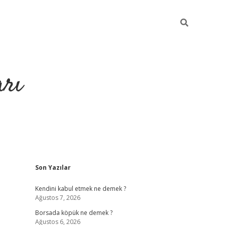
arı
Sidebar
Son Yazılar
betci
hiltonbet giriş
ilbet giriş yap
ilbet.online
piabella 
Kendini kabul etmek ne demek ?
Ağustos 7, 2026
Borsada köpük ne demek ?
Ağustos 6, 2026