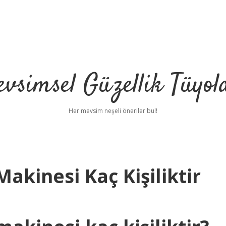
vsimsel Güzellik Tüyol
Her mevsim neşeli öneriler bul!
akinesi Kaç Kişiliktir