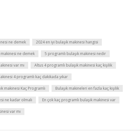
inesi ne demek
2024 en iyi bulaşık makinesi hangisi
k makinesi ne demek
5 programlı bulaşık makinesi nedir
akinesi var mı
Altus 4 programlı bulaşık makinesi kaç kişilik
makinesi 4 programlı kaç dakikada yıkar
şık makinesi Kaç Programlı
Bulaşık makineleri en fazla kaç kişilik
esi ne kadar olmalı
En çok kaç programlı bulaşık makinesi var
inesi var mı