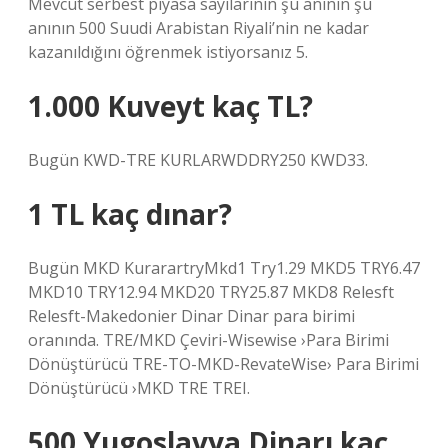
Mevcut serbest piyasa sayılarının şu anının şu
anının 500 Suudi Arabistan Riyali’nin ne kadar
kazanıldığını öğrenmek istiyorsanız 5.
1.000 Kuveyt kaç TL?
Bugün KWD-TRE KURLARWDDRY250 KWD33.
1 TL kaç dınar?
Bugün MKD KurarartryMkd1 Try1.29 MKD5 TRY6.47
MKD10 TRY12.94 MKD20 TRY25.87 MKD8 Relesft
Relesft-Makedonier Dinar Dinar para birimi
oranında. TRE/MKD Çeviri-Wisewise ›Para Birimi
Dönüştürücü TRE-TO-MKD-RevateWise› Para Birimi
Dönüştürücü ›MKD TRE TREI.
500 Yugoslavya Dinarı kaç