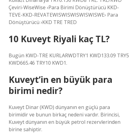
Kuvazt Dinaria’ya TRY0.150 KWD8 TRE. TRE/KWD
Çeviri-WiseWise ›Para Birimi Dönüştürücü KKD-
TEVE-KKD-REVATEWISWISWISWISWISWE› Para
Dönüştürücü ›KKD TRE TRED
10 Kuveyt Riyali kaç TL?
Bugün KWD-TRE KURLARWDTRY1 KWD133.09 TRY5
KWD665.46 TRY10 KWD1.
Kuveyt’in en büyük para
birimi nedir?
Kuveyt Dinar (KWD) dünyanın en güçlü para
birimidir ve bunun birkaç nedeni vardır. Birincisi,
Kuveyt dünyanın en büyük petrol rezervlerinden
birine sahiptir.