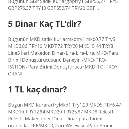
Bugünün GBP Sadık Kurlargbptry1 GBP55,27 TRY5
GBP276.37 TRY10 GBP552.74 TRY20 GBP1.
5 Dinar Kaç TL’dir?
Bugünün MKD sadık kurlarmkdtry1 mkd0.77 Try5
MKD3.86 TRY10 MKD7.72 TRY20 MKD15.44 TRY8
Line5 İleri Makedon Dinar-Lira-Lira-Lira. MKD/Para
Birimi Dönüştürücüsünü Deneyin ›MKD-TRO-
RATION› Para Birimi Dönüştürücü ›MKD-TO-TROY
ORANI
1 TL kaç dınar?
Bugün MKD KurarartryMkd1 Try1.29 MKD5 TRY6.47
MKD10 TRY12.94 MKD20 TRY25.87 MKD8 Relesft
Relesft-Makedonier Dinar Dinar para birimi
oranında. TRE/MKD Çeviri-Wisewise ›Para Birimi