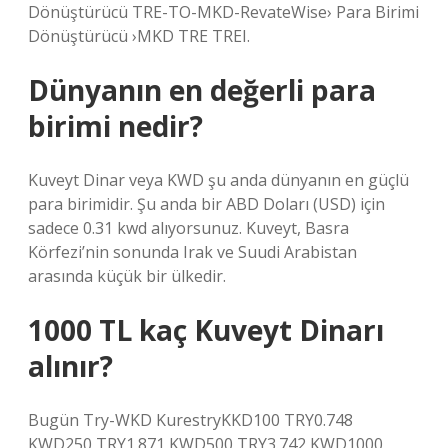
Dönüştürücü TRE-TO-MKD-RevateWise› Para Birimi
Dönüştürücü ›MKD TRE TREI.
Dünyanın en değerli para
birimi nedir?
Kuveyt Dinar veya KWD şu anda dünyanın en güçlü
para birimidir. Şu anda bir ABD Doları (USD) için
sadece 0.31 kwd alıyorsunuz. Kuveyt, Basra
Körfezi’nin sonunda Irak ve Suudi Arabistan
arasında küçük bir ülkedir.
1000 TL kaç Kuveyt Dinarı
alınır?
Bugün Try-WKD KurestryKKD100 TRY0.748
KWD250 TRY1.871 KWD500 TRY3.742 KWD1000