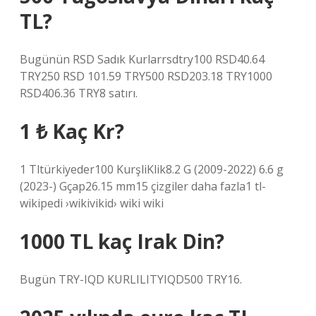
TL?
Bugünün RSD Sadık Kurlarrsdtry100 RSD40.64
TRY250 RSD 101.59 TRY500 RSD203.18 TRY1000
RSD406.36 TRY8 satırı.
1 ₺ Kaç Kr?
1 Tltürkiyeder100 KurşliKlik8.2 G (2009-2022) 6.6 g
(2023-) Gçap26.15 mm15 çizgiler daha fazla1 tl-
wikipedi ›wikivikid› wiki wiki
1000 TL kaç Irak Din?
Bugün TRY-IQD KURLILITYIQD500 TRY16.