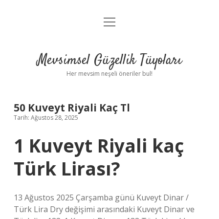
menüyü
Anasayfa
aç
Gizlilik Politikası
Mevsimsel Güzellik Tüyoları
Yasal Uyarı
Her mevsim neşeli öneriler bul!
Hakkımızda
50 Kuveyt Riyali Kaç Tl
Tarih: Ağustos 28, 2025
1 Kuveyt Riyali kaç
Türk Lirası?
13 Ağustos 2025 Çarşamba günü Kuveyt Dinar /
Türk Lira Dry değişimi arasındaki Kuveyt Dinar ve