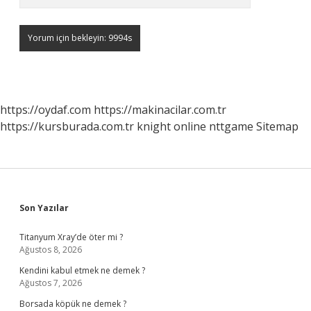
https://oydaf.com
https://makinacilar.com.tr
https://kursburada.com.tr
knight online
nttgame
Sitemap
Sidebar
Son Yazılar
Titanyum Xray’de öter mi ?
Ağustos 8, 2026
Kendini kabul etmek ne demek ?
Ağustos 7, 2026
Borsada köpük ne demek ?