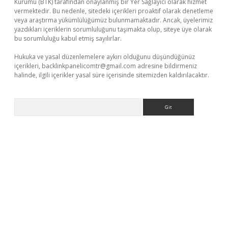
Kurumu (BTK) tarafından onaylanmış bir Yer Sağlayıcı olarak hizmet
vermektedir. Bu nedenle, sitedeki içerikleri proaktif olarak denetleme
veya araştırma yükümlülüğümüz bulunmamaktadır. Ancak, üyelerimiz
yazdıkları içeriklerin sorumluluğunu taşımakta olup, siteye üye olarak
bu sorumluluğu kabul etmiş sayılırlar.
Hukuka ve yasal düzenlemelere aykırı olduğunu düşündüğünüz
içerikleri,
backlinkpanelicomtr@gmail.com
adresine bildirmeniz
halinde, ilgili içerikler yasal süre içerisinde sitemizden kaldırılacaktır.
Arama
iriş
betexper.xyz
elexbet en iyi bahis sitesi