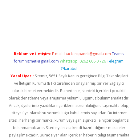
per.xyz
elexbet en iyi bahis sitesi
Reklam ve İletişim:
E-mail:
backlinkpaneli@gmail.com
Teams:
forumhizmeti@gmail.com
Whatsapp: 0262 606 0 726
Telegram:
@karabul
Yasal Uyarı:
Sitemiz, 5651 Sayılı Kanun gereğince Bilgi Teknolojileri
ve İletişim Kurumu (BTK) tarafından onaylanmış bir Yer Sağlayıcı
olarak hizmet vermektedir. Bu nedenle, sitedeki içerikleri proaktif
olarak denetleme veya araştırma yükümlülüğümüz bulunmamaktadır.
Ancak, üyelerimiz yazdıkları içeriklerin sorumluluğunu taşımakta olup,
siteye üye olarak bu sorumluluğu kabul etmiş sayılırlar. Bu internet
sitesi, herhangi bir marka, kurum veya şahıs şirketi ile hiçbir bağlantısı
bulunmamaktadır. Sitede yalnızca kendi hazırladığımız makaleler
paylaşılmaktadır. Burada yer alan içerikler haber niteliği taşımamakta