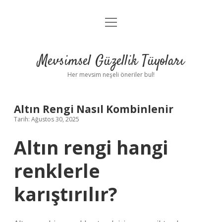
menüyü
Anasayfa
aç
Gizlilik Politikası
Mevsimsel Güzellik Tüyoları
Yasal Uyarı
Her mevsim neşeli öneriler bul!
Hakkımızda
Altın Rengi Nasıl Kombinlenir
Tarih: Ağustos 30, 2025
Altın rengi hangi
renklerle
karıştırılır?