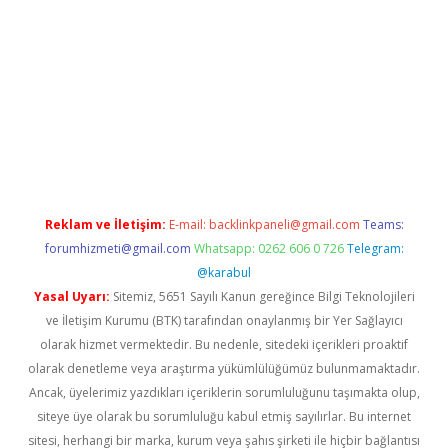
per.xyz
elexbet en iyi bahis sitesi
Reklam ve İletişim:
E-mail:
backlinkpaneli@gmail.com
Teams:
forumhizmeti@gmail.com
Whatsapp: 0262 606 0 726
Telegram:
@karabul
Yasal Uyarı:
Sitemiz, 5651 Sayılı Kanun gereğince Bilgi Teknolojileri
ve İletişim Kurumu (BTK) tarafından onaylanmış bir Yer Sağlayıcı
olarak hizmet vermektedir. Bu nedenle, sitedeki içerikleri proaktif
olarak denetleme veya araştırma yükümlülüğümüz bulunmamaktadır.
Ancak, üyelerimiz yazdıkları içeriklerin sorumluluğunu taşımakta olup,
siteye üye olarak bu sorumluluğu kabul etmiş sayılırlar. Bu internet
sitesi, herhangi bir marka, kurum veya şahıs şirketi ile hiçbir bağlantısı