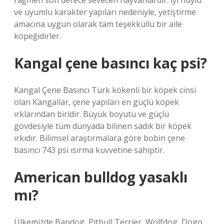
rağmen son derece sevecen hayvanlardır. İyi huylu
ve uyumlu karakter yapıları nedeniyle, yetiştirme
amacına uygun olarak tam teşekküllü bir aile
köpeğidirler.
Kangal çene basıncı kaç psi?
Kangal Çene Basıncı Türk kökenli bir köpek cinsi
olan Kangallar, çene yapıları en güçlü köpek
ırklarından biridir. Büyük boyutu ve güçlü
gövdesiyle tüm dünyada bilinen sadık bir köpek
ırkıdır. Bilimsel araştırmalara göre bobin çene
basıncı 743 psi ısırma kuvvetine sahiptir.
American bulldog yasaklı
mı?
Ülkemizde Bandog, Pitbull Terrier, Wolfdog, Dogo