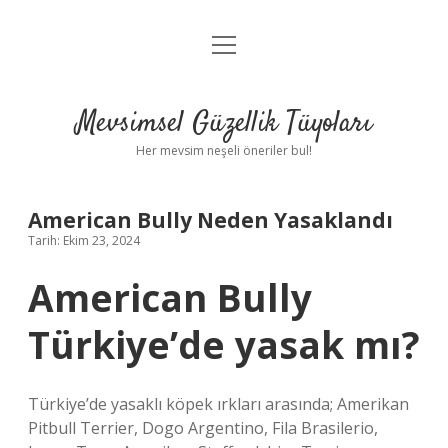
menüyü
Anasayfa
aç
Gizlilik Politikası
Mevsimsel Güzellik Tüyoları
Yasal Uyarı
Her mevsim neşeli öneriler bul!
Hakkımızda
American Bully Neden Yasaklandı
Tarih: Ekim 23, 2024
American Bully
Türkiye’de yasak mı?
Türkiye’de yasaklı köpek ırkları arasında; Amerikan
Pitbull Terrier, Dogo Argentino, Fila Brasilerio,